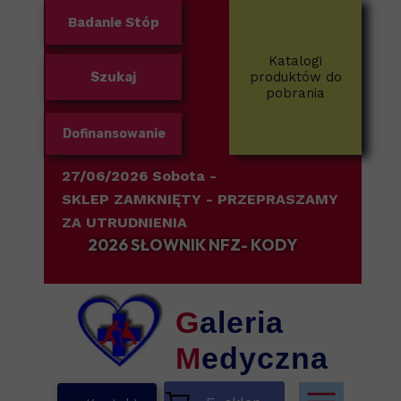
Badanie Stóp
Katalogi
Szukaj
produktów do
pobrania
Dofinansowanie
27/06/2026 Sobota -
SKLEP ZAMKNIĘTY
- PRZEPRASZAMY
ZA UTRUDNIENIA
2026 SŁOWNIK NFZ- KODY
G
aleria
M
edyczna