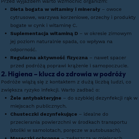
Przed wyjazdem warto wzmocnić organizm:
Dieta bogata w witaminy i minerały
– owoce
cytrusowe, warzywa korzeniowe, orzechy i produkty
bogate w cynk i witaminę C.
Suplementacja witaminą D
– w okresie zimowym
jej poziom naturalnie spada, co wpływa na
odporność.
Regularna aktywność fizyczna
– nawet spacer
przed podróżą poprawi krążenie i samopoczucie.
2.
Higiena – klucz do zdrowia w podróży
Podróże wiążą się z kontaktem z dużą liczbą ludzi, co
zwiększa ryzyko infekcji. Warto zadbać o:
Żele antybakteryjne
– do szybkiej dezynfekcji rąk w
miejscach publicznych.
Chusteczki dezynfekujące
– idealne do
przecierania powierzchni w środkach transportu
(stoliki w samolotach, poręcze w autobusach).
Maseczki ochronne
– zwłaszcza w miejscach