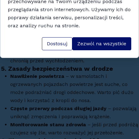
przechowywane na Twoim urządzeniu podczas
pogodowych
przeglądania stron internetowych. Używamy ich do
Podróżując zimą, zadbaj o odpowiednie warstwy odzieży:
poprawy działania serwisu, personalizacji treści,
Termoaktywna bielizna
– utrzymuje ciepło i
oraz analizy ruchu na stronie.
odprowadza wilgoć.
Ciepła kurtka i buty
– najlepiej nieprzemakalne, z
Dostosuj
Zezwól na wszystkie
antypoślizgową podeszwą.
Dodatki zimowe
– rękawiczki, czapka, szalik
chronią przed wychłodzeniem.
5.
Zasady bezpieczeństwa w drodze
Nawilżenie powietrza
– w samolotach i
ogrzewanych pojazdach powietrze jest suche, co
może podrażniać drogi oddechowe. Warto pić dużo
wody i korzystać z kropli do nosa.
Częste przerwy podczas długiej jazdy
– pozwalają
uniknąć zmęczenia i poprawiają krążenie.
Monitorowanie stanu zdrowia
– jeśli przed podróżą
czujesz się źle, warto rozważyć jej przełożenie.