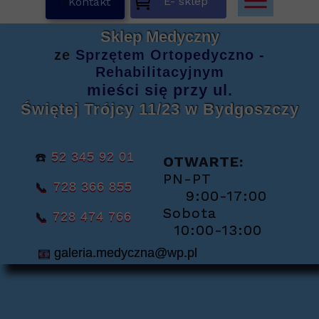
E- sklep
K
Kontakt
Sklep Medyczny
ze
Sprzętem
Ortopedyczno -
Rehabilitacyjnym
mieści się
przy ul.
Świętej Trójcy 11/23
w Bydgoszczy
☎️
52 345 92 01
OTWARTE:
PN-PT
📞
728 366 855
9:00-17:00
Sobota
📞
728 474 766
10:00-13:00
📧
galeria.medyczna@wp.pl