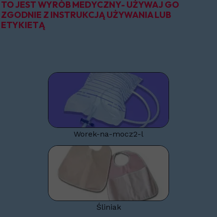
TO JEST WYRÓB MEDYCZNY- UŻYWAJ GO
ZGODNIE Z INSTRUKCJĄ
UŻYWANIA LUB
ETYKIETĄ
Worek-na-mocz2-l
Śliniak