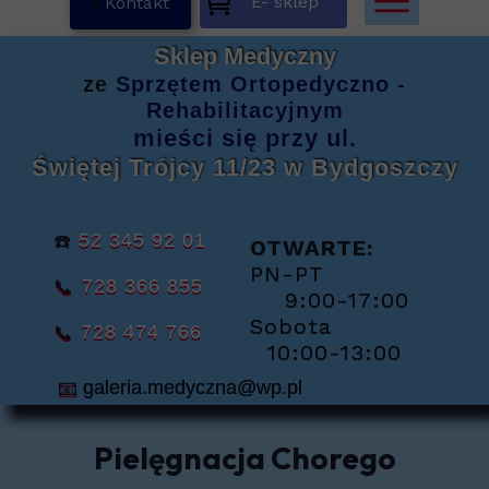
E- sklep
K
Kontakt
Sklep Medyczny
ze
Sprzętem
Ortopedyczno -
Rehabilitacyjnym
mieści się
przy ul.
Świętej Trójcy 11/23
w Bydgoszczy
☎️
52 345 92 01
OTWARTE:
PN-PT
📞
728 366 855
9:00-17:00
Sobota
📞
728 474 766
10:00-13:00
📧
galeria.medyczna@wp.pl
Pielęgnacja Chorego