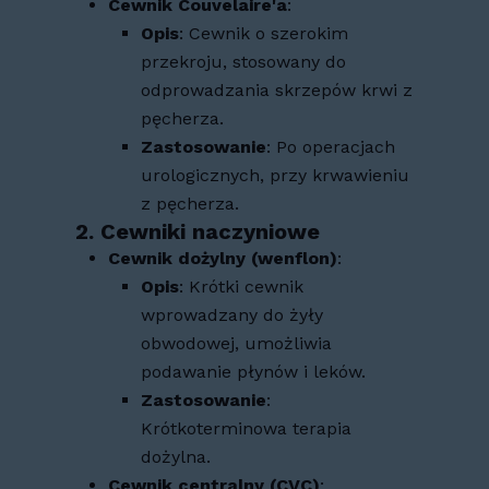
Cewnik Couvelaire'a
:
Opis
: Cewnik o szerokim
przekroju, stosowany do
odprowadzania skrzepów krwi z
pęcherza.
Zastosowanie
: Po operacjach
urologicznych, przy krwawieniu
z pęcherza.
2.
Cewniki naczyniowe
Cewnik dożylny (wenflon)
:
Opis
: Krótki cewnik
wprowadzany do żyły
obwodowej, umożliwia
podawanie płynów i leków.
Zastosowanie
:
Krótkoterminowa terapia
dożylna.
Cewnik centralny (CVC)
: