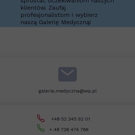
sprostać oczekiwaniom naszych
klientów. Zaufaj
profesjonalistom i wybierz
naszą Galerię Medyczną!
galeria.medyczna@wp.pl
+48 52 345 92 01
+ 48 728 474 766