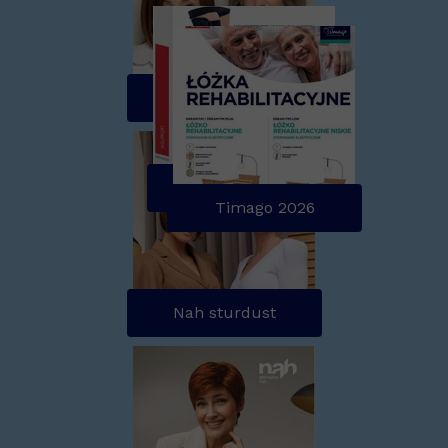
Nah beunique
MedicalSport 2026
Timago 2026
Nah sturdust