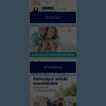
Orliman
Armedical