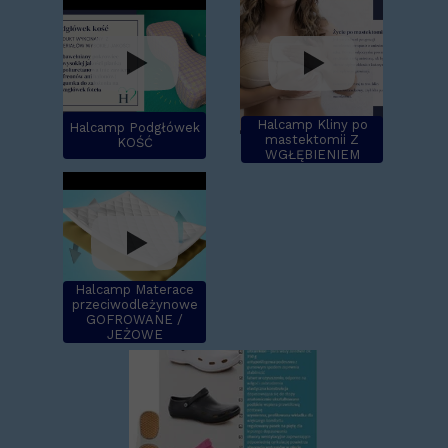
Halcamp Kliny po
Halcamp Podgłówek
mastektomii Z
KOŚĆ
WGŁĘBIENIEM
Halcamp Materace
przeciwodleżynowe
GOFROWANE /
JEŻOWE