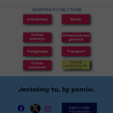
SKONTAKTUJ SIĘ Z NAMI
Schodołazy
Wózki
Ortezy
Ortezy kończyn
kończyn
górnych
dolnych
Transport
Pielęgnacja
Katalogi
Ortezy
produktów do
kolanowe
pobrania
Jesteśmy tu, by pomóc.
Napisz czego
Potrzebujesz