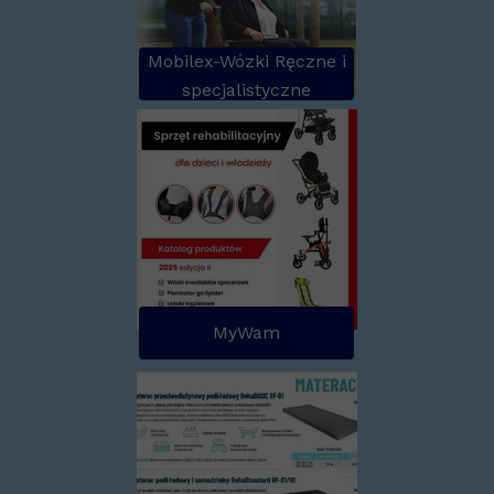
Mobilex-Wózki Ręczne i
specjalistyczne
MyWam