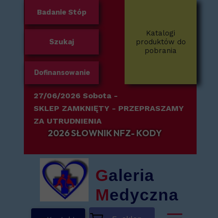
Badanie Stóp
Katalogi
Szukaj
produktów do
pobrania
Dofinansowanie
27/06/2026 Sobota -
SKLEP ZAMKNIĘTY
- PRZEPRASZAMY
ZA UTRUDNIENIA
2026 SŁOWNIK NFZ- KODY
G
aleria
M
edyczna