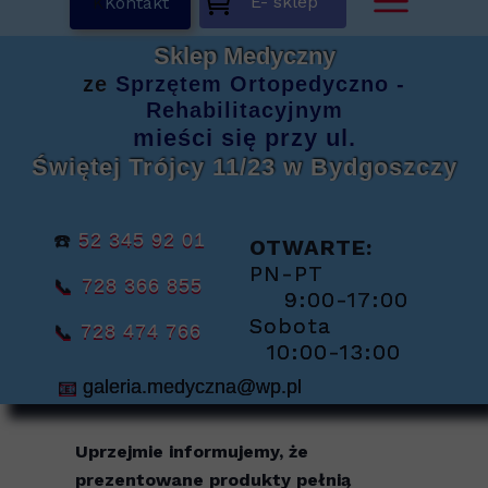
E- sklep
K
Kontakt
Sklep Medyczny
ze
Sprzętem
Ortopedyczno -
Rehabilitacyjnym
mieści się
przy ul.
Świętej Trójcy 11/23
w Bydgoszczy
☎️
52 345 92 01
OTWARTE:
PN-PT
📞
728 366 855
9:00-17:00
Sobota
📞
728 474 766
10:00-13:00
📧
galeria.medyczna@wp.pl
Uprzejmie informujemy, że
prezentowane produkty pełnią