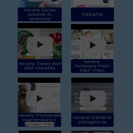
Halcamp Zestaw
Halcamp
kształtek do
rehabilitacji
Halcamp
Halcamp Trenery dłoni
Porównanie PNSK,
GRIP-TRAINERA
PNSP i PNSA
Halcamp
Prześcieradła
Halcamp Drabinki do
nieprzemakalne z
podciągania się
gumkami PNSK