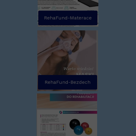
RehaFund-Materace
RehaFund-Bezdech