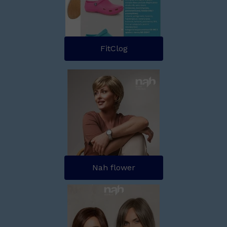
FitClog
Nah flower