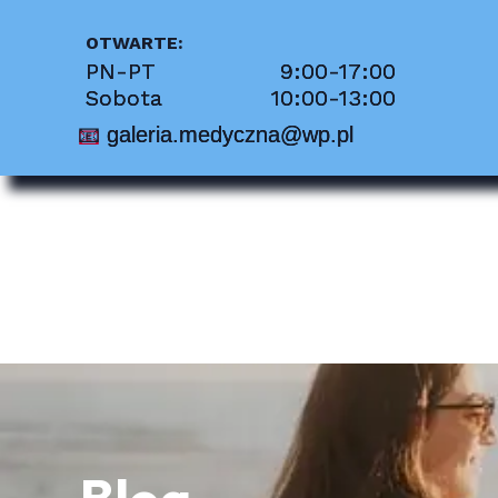
Per
OTWARTE:
PN-PT 9:00-17:00
Pie
Sobota 10:00-13:00
📧
galeria.medyczna@wp.pl
Pio
Prot
Sto
Sch
Tra