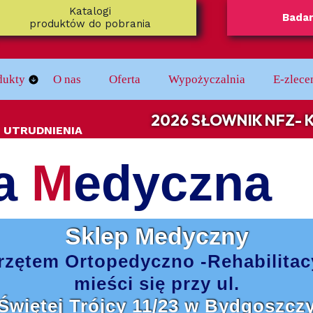
Katalogi
Badan
produktów do pobrania
dukty
O nas
Oferta
Wypożyczalnia
E-zlece
e
koniki
2026 SŁOWNIK NFZ-
 UTRUDNIENIA
zne
dech Senny
a
M
edyczna
jące
 Nóg
Łazienki
Sklep Medyczny
ie ze stopów lekkich/ do aktywnej rehabilitacji
 i laski inwalidzkie
rzętem
Ortopedyczno -Rehabilita
ież Medyczna
mieści się
przy ul.
Świętej Trójcy 11/23
w Bydgoszcz
ezy