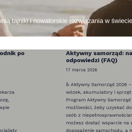
onią tajniki i nowatorskie rozwiązania w świec
odnik po
Aktywny samorząd: naj
odpowiedzi (FAQ)
17 marca 2026
♿ Aktywny Samorząd 2026 – 
lekarza
wózek, akumulatory i sprzęt
nozę,
Program Aktywny Samorząd t
lepie
możliwości, żeby uzyskać do
osób z niepełnosprawnościam
możesz dostać wsparcie na w
cjalisty
doposażenie samochodu, a n