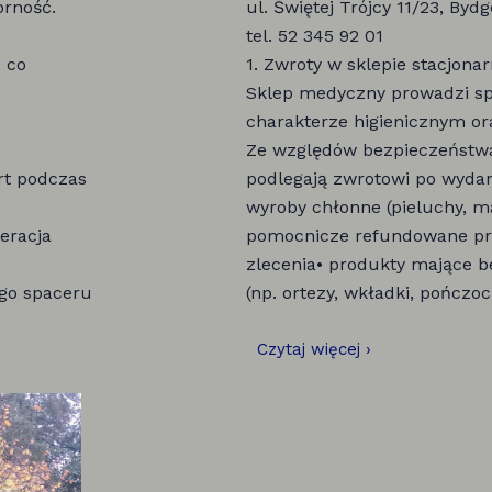
orność.
ul. Świętej Trójcy 11/23, Byd
tel. 52 345 92 01
 co
1. Zwroty w sklepie stacjona
Sklep medyczny prowadzi s
charakterze higienicznym o
Ze względów bezpieczeństwa
rt podczas
podlegają zwrotowi po wydan
wyroby chłonne (pieluchy, maj
eracja
pomocnicze refundowane pr
zlecenia• produkty mające b
ego spaceru
(np. ortezy, wkładki, pończoch
Czytaj więcej ›