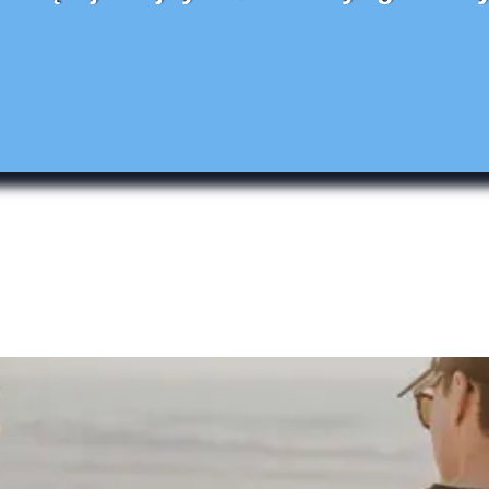
uki
lęgnacja
nizator
ezy Piersi
mia
odołazy
nsport Pacjenta