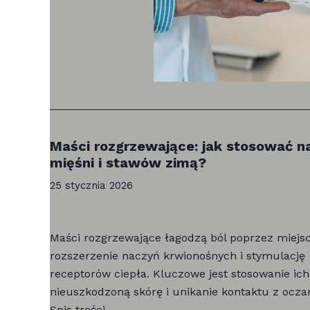
Maści rozgrzewające: jak stosować n
mięśni i stawów zimą?
25 stycznia 2026
Maści rozgrzewające łagodzą ból poprzez miejs
rozszerzenie naczyń krwionośnych i stymulację
receptorów ciepła. Kluczowe jest stosowanie ich
nieuszkodzoną skórę i unikanie kontaktu z ocza
Spis treści