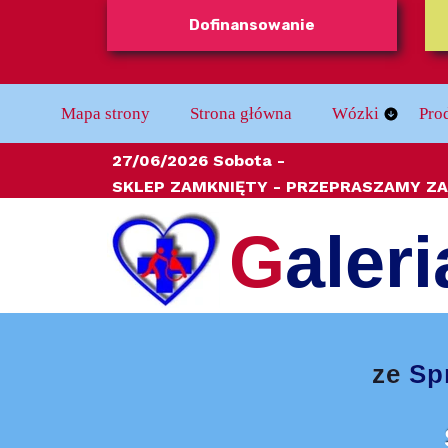
Dofinansowanie
Mapa strony
Strona główna
Wózki
Pro
Wózki Dziecięc
Bal
27/06/2026 Sobota -
SKLEP ZAMKNIĘTY
- PRZEPRASZAMY ZA
Wózki Elektryc
Bez
G
aleri
Wózki Stabilizu
Dla
Wózki Ręczne
Do 
Wózki inwalidzk
Kule
ze
Sp
Odz
Ort