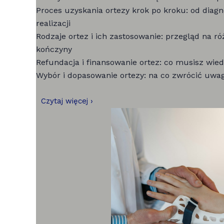
Proces uzyskania ortezy krok po kroku: od diag
realizacji
Rodzaje ortez i ich zastosowanie: przegląd na r
kończyny
Refundacja i finansowanie ortez: co musisz wied
Wybór i dopasowanie ortezy: na co zwrócić uwagę
Czytaj więcej ›