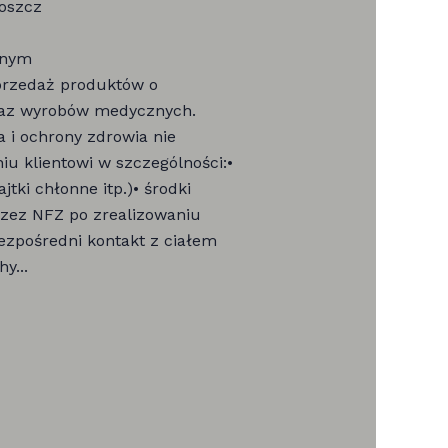
goszcz
rnym
przedaż produktów o
raz wyrobów medycznych.
 i ochrony zdrowia nie
iu klientowi w szczególności:•
tki chłonne itp.)• środki
zez NFZ po zrealizowaniu
ezpośredni kontakt z ciałem
y...