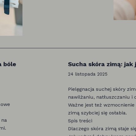
a bóle
Sucha skóra zimą: jak 
24 listopada 2025
Pielęgnacja suchej skóry zi
nawilżaniu, natłuszczaniu i
cowe
Ważne jest też wzmocnienie b
zimą szybciej się osłabia.
 na
Spis treści
mi.
Dlaczego skóra zimą staje si