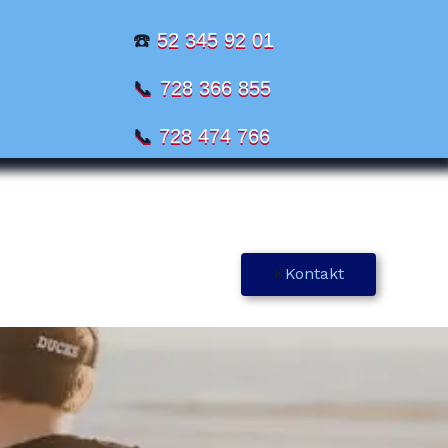
☎️
52 345 92 01
📞
728 366 855
📞
728 474 766
K
Kontakt