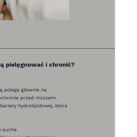
ją pielęgnować i chronić?
mą polega głównie na
 ochronie przed mrozem.
ariery hydrolipidowej, która
ę sucha