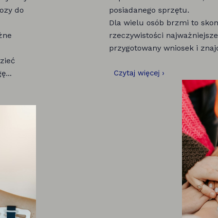
nozy do
posiadanego sprzętu.
Dla wielu osób brzmi to sko
óżne
rzeczywistości najważniejsze
przygotowany wniosek i znaj
zieć
...
Czytaj więcej ›