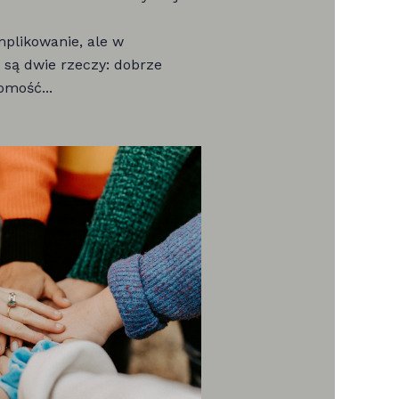
mplikowanie, ale w
 są dwie rzeczy: dobrze
omość...