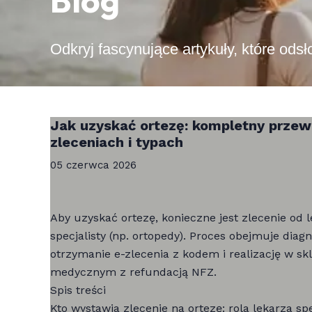
Blog
Odkryj fascynujące artykuły, które odsł
Jak uzyskać ortezę: kompletny przew
zleceniach i typach
05 czerwca 2026
Aby uzyskać ortezę, konieczne jest zlecenie od 
specjalisty (np. ortopedy). Proces obejmuje diag
otrzymanie e-zlecenia z kodem i realizację w sk
medycznym z refundacją NFZ.
Spis treści
Kto wystawia zlecenie na ortezę: rola lekarza spe