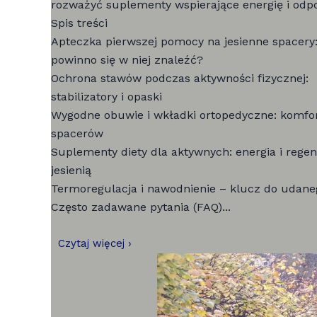
rozważyć suplementy wspierające energię i odp
Spis treści
Apteczka pierwszej pomocy na jesienne spacery:
powinno się w niej znaleźć?
Ochrona stawów podczas aktywności fizycznej:
stabilizatory i opaski
Wygodne obuwie i wkładki ortopedyczne: komfo
spacerów
Suplementy diety dla aktywnych: energia i regen
jesienią
Termoregulacja i nawodnienie – klucz do udan
Często zadawane pytania (FAQ)...
Czytaj więcej ›