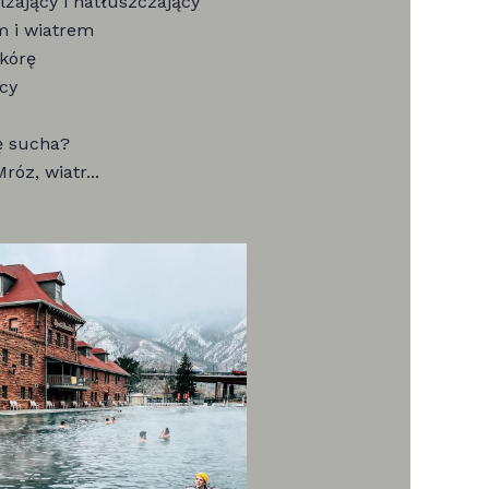
żający i natłuszczający
 i wiatrem
kórę
cy
ę sucha?
óz, wiatr...