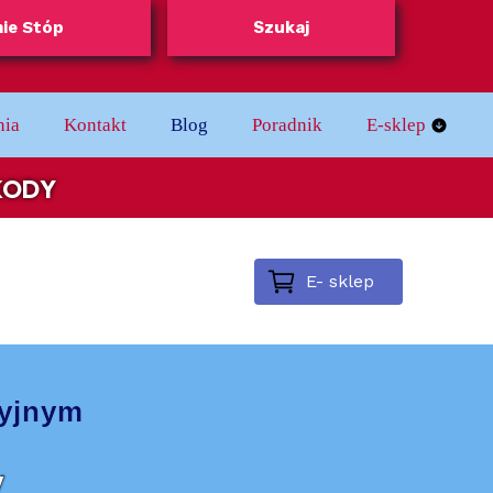
ie Stóp
Szukaj
nia
Kontakt
Blog
Poradnik
E-sklep
Regulamin skle
 KODY
E- sklep
cyjnym
y