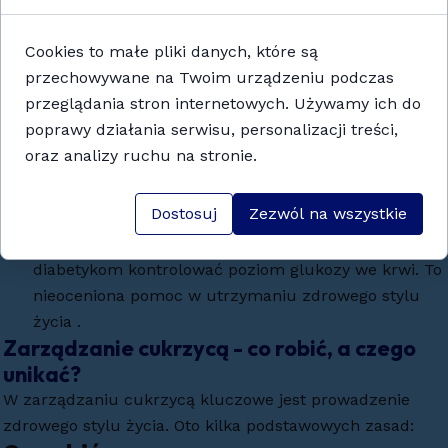
stopy cukrzycowej
– poważnego powikłania, które
może prowadzić do amputacji. Sklepy medyczne
Cookies to małe pliki danych, które są
oferują
specjalne obuwie
oraz
środki do
przechowywane na Twoim urządzeniu podczas
pielęgnacji skóry
, które pomagają zapobiegać
przeglądania stron internetowych. Używamy ich do
powstawaniu ran i infekcji .
poprawy działania serwisu, personalizacji treści,
Produkty dietetyczne
oraz analizy ruchu na stronie.
Zdrowa dieta to kluczowy element zarządzania
cukrzycą. Wiele sklepów medycznych/
nasze
Dostosuj
Zezwól na wszystkie
produkty
/ oferuje
produkty o niskim indeksie
glikemicznym
oraz suplementy, które pomagają
diabetykom kontrolować poziom glukozy we krwi. To
nieoceniona pomoc w utrzymaniu zdrowego stylu
życia .
Zarządzanie cukrzycą - co robić, a czego
unikać?
W zarządzaniu cukrzycą kluczowe jest prowadzenie
zdrowego stylu życia. Oto kilka podstawowych zasad: