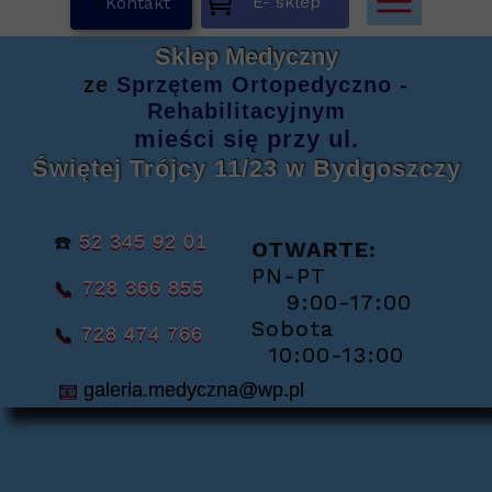
E- sklep
K
Kontakt
Sklep Medyczny
ze
Sprzętem
Ortopedyczno -
Rehabilitacyjnym
mieści się
przy ul.
Świętej Trójcy 11/23
w Bydgoszczy
☎️
52 345 92 01
OTWARTE:
PN-PT
📞
728 366 855
9:00-17:00
Sobota
📞
728 474 766
10:00-13:00
📧
galeria.medyczna@wp.pl