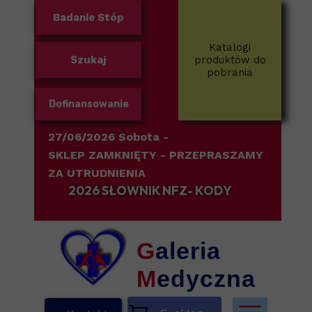
Badanie Stóp
Katalogi
Szukaj
produktów do
pobrania
Dofinansowanie
27/06/2026 Sobota -
SKLEP ZAMKNIĘTY
- PRZEPRASZAMY
ZA UTRUDNIENIA
2026 SŁOWNIK NFZ- KODY
G
aleria
M
edyczna