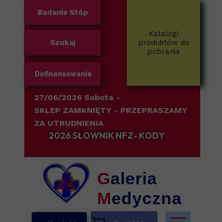
Badanie Stóp
Katalogi
Szukaj
produktów do
pobrania
Dofinansowanie
27/06/2026 Sobota -
SKLEP ZAMKNIĘTY
- PRZEPRASZAMY
ZA UTRUDNIENIA
2026 SŁOWNIK NFZ- KODY
G
aleria
M
edyczna