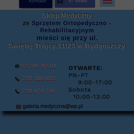
E- sklep
K
Kontakt
Sklep Medyczny
ze
Sprzętem
Ortopedyczno -
Rehabilitacyjnym
mieści się
przy ul.
Świętej Trójcy 11/23
w Bydgoszczy
☎️
52 345 92 01
OTWARTE:
PN-PT
📞
728 366 855
9:00-17:00
Sobota
📞
728 474 766
10:00-13:00
📧
galeria.medyczna@wp.pl