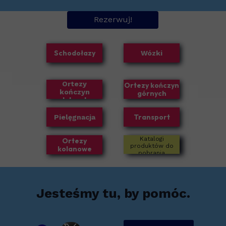
Rezerwuj!
Schodołazy
Wózki
Ortezy
Ortezy kończyn
kończyn
górnych
dolnych
Transport
Pielęgnacja
Katalogi
Ortezy
produktów do
kolanowe
pobrania
Jesteśmy tu, by pomóc.