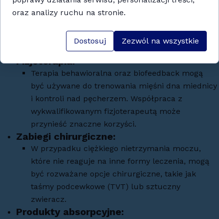
Stosowanie pessarów (urządzeń umieszczanych
oraz analizy ruchu na stronie.
w pochwie) może pomóc w przypadku
wysiłkowego nietrzymania moczu, szczególnie u
Dostosuj
Zezwól na wszystkie
kobiet.
Fizjoterapia
:
Terapia behawioralna oraz biofeedback mogą
być używane do trenowania mięśni dna miednicy
i kontroli nad pęcherzem. Współpraca z
wykwalifikowanym fizjoterapeutą może
przynieść znaczne korzyści.
Zabiegi chirurgiczne
:
W przypadku ciężkiego nietrzymania moczu,
które nie reaguje na inne formy leczenia, mogą
być rozważane opcje chirurgiczne, takie jak
taśmy podcewkowe (TVT) lub sztuczny
zwieracz.
Produkty absorpcyjne
: