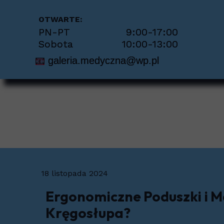
Per
OTWARTE:
PN-PT 9:00-17:00
Pie
Sobota 10:00-13:00
📧
galeria.medyczna@wp.pl
Pio
Prot
Sto
Sch
Tra
18 listopada 2024
Ergonomiczne Poduszki i M
Kręgosłupa?