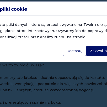
ym i osobom z bólami dolnej części pleców.
pliki cookie
oztoczy i alergenów. Są przyjazne dla osób z astmą i ale
ałe pliki danych, które są przechowywane na Twoim urzą
 lub pierze.
glądania stron internetowych. Używamy ich do poprawy d
ogi
onalizacji treści, oraz analizy ruchu na stronie.
ilizując miednicę i zmniejszając napięcie w dolnym odci
Dostosuj
Zezwól n
y oraz osób z problemami stawów biodrowych.
a
co warto zwrócić uwagę?
memory lub lateksu, idealnie dopasowują się do kształtu 
wiednią wentylację i podparcie dla większych powierzchni
i pianki i sprężyn, oferując wszechstronną wygodę.
ła i preferujących spanie na boku.