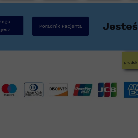
zego
Jesteś
Poradnik Pacjenta
jesz
produk