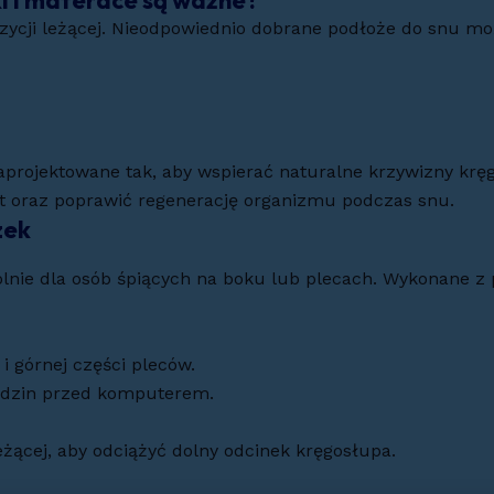
i i materace są ważne?
zycji leżącej. Nieodpowiednio dobrane podłoże do snu mo
projektowane tak, aby wspierać naturalne krzywizny kręg
t oraz poprawić regenerację organizmu podczas snu.
zek
lnie dla osób śpiących na boku lub plecach. Wykonane z 
 i górnej części pleców.
 godzin przed komputerem.
żącej, aby odciążyć dolny odcinek kręgosłupa.