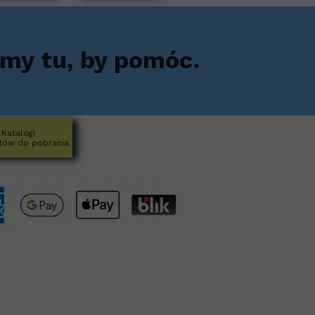
my tu, by pomóc.
Katalogi
tów do pobrania