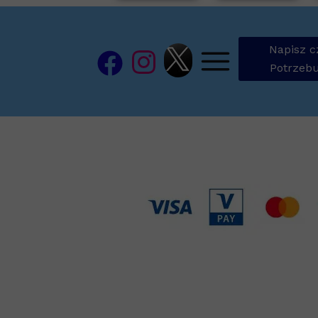
Napisz c
Potrzebu