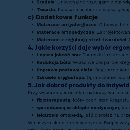
Średnie
: Uniwersalne rozwiązanie dla wi
Twarde
: Polecane osobom z większą wag
c)
Dodatkowe funkcje
Materace antyalergiczne
: Odpowiednie
Materace ortopedyczne
: Zaprojektowan
Materace z regulacją stref twardości
:
4. Jakie korzyści daje wybór erg
Lepsza jakość snu
: Poduszki i materace
Redukcja bólu
: Właściwe podparcie krę
Poprawa postawy ciała
: Regularne kor
Zdrowie kręgosłupa
: Ograniczenie naci
5. Jak dobrać produkty do indywi
Przy wyborze poduszek i materacy warto sko
fizjoterapeutą
, który oceni stan kręgosł
sprzedawcą w sklepie medycznym
, kt
lekarzem ortopedą
, jeśli cierpisz na p
W naszym sklepie medycznym w Bydgoszczy z