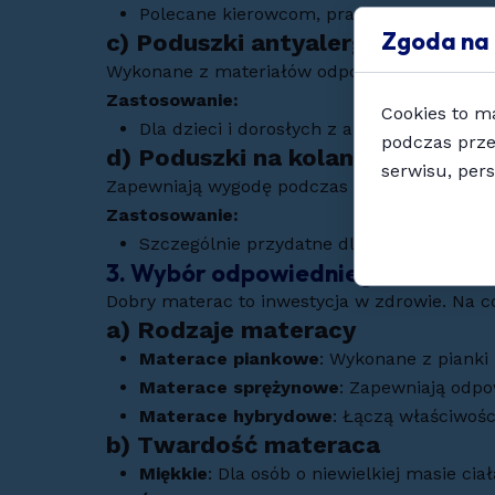
Polecane kierowcom, pracownikom biurow
Zgoda na 
c)
Poduszki antyalergiczne
Wykonane z materiałów odpornych na rozwój r
Zastosowanie:
Cookies to m
Dla dzieci i dorosłych z alergiami na kurz
podczas prze
d)
Poduszki na kolana i między n
serwisu, pers
Zapewniają wygodę podczas snu na boku, stab
Zastosowanie:
Szczególnie przydatne dla kobiet w ciąż
3. Wybór odpowiedniego materac
Dobry materac to inwestycja w zdrowie. Na 
a)
Rodzaje materacy
Materace piankowe
: Wykonane z pianki 
Materace sprężynowe
: Zapewniają odpo
Materace hybrydowe
: Łączą właściwośc
b)
Twardość materaca
Miękkie
: Dla osób o niewielkiej masie cia