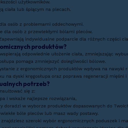
ększości użytkowników.
ą ciała lub śpiącym na plecach.
 dla osób z problemami oddechowymi.
e dla osób z przewlekłymi bólami pleców.
 Zapewniają indywidualne podparcie dla różnych części cia
onomicznych produktów?
 wspierają odpowiednie ułożenie ciała, zmniejszając wybu
gosłupa pomaga zmniejszyć dolegliwości bólowe.
zystanie z ergonomicznych produktów wpływa na nawyki 
sku na dyski kręgosłupa oraz poprawa regeneracji mięśni i
dualnych potrzeb?
nsultować się z:
upa i wskaże najlepsze rozwiązania,
óry doradzi w wyborze produktów dopasowanych do Twoi
rzewlekłe bóle pleców lub masz wady postawy.
najdziesz szeroki wybór ergonomicznych poduszek i mate