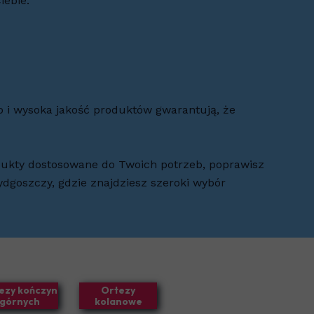
iebie.
 i wysoka jakość produktów gwarantują, że
dukty dostosowane do Twoich potrzeb, poprawisz
dgoszczy, gdzie znajdziesz szeroki wybór
ezy kończyn
Ortezy
górnych
kolanowe