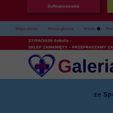
Dofinansowanie
Mapa strony
Strona główna
Wózki
Pro
Wózki Dziecięc
Bal
27/06/2026 Sobota -
SKLEP ZAMKNIĘTY
- PRZEPRASZAMY ZA
Wózki Elektryc
Bez
G
aleri
Wózki Stabilizu
Dla
Wózki Ręczne
Do 
Wózki inwalidzk
Kule
ze
Sp
Odz
Ort