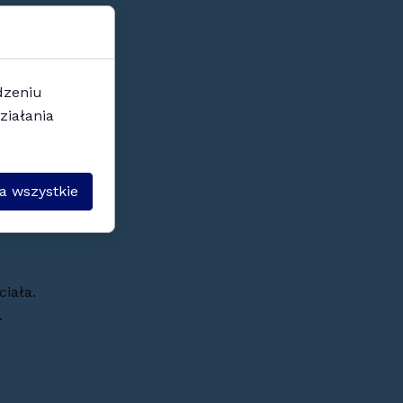
rgiami.
dzeniu
ziałania
nku kręgosłupa.
a wszystkie
ciała.
.