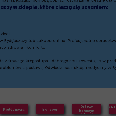
si specjaliści pomogą dobrać rozwiązanie idealne dla C
aszym sklepie, które cieszą się uznaniem:
,
zieci.
 Bydgoszczy lub zakupu online. Profesjonalne doradztwo
ego zdrowia i komfortu.
do zdrowego kręgosłupa i dobrego snu. Inwestując w pro
i problemów z postawą. Odwiedź nasz sklep medyczny w By
Ortezy
Ort
Transport
Pielęgnacja
kończyn
dolnych