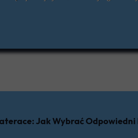
uki
lęgnacja
nizator
ezy Piersi
mia
odołazy
nsport Pacjenta
aterace: Jak Wybrać Odpowiedni 