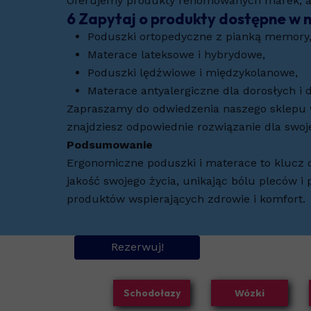
Oferujemy produkty renomowanych marek, a na
6 Zapytaj o produkty dostępne w n
Poduszki ortopedyczne z pianką memory
Materace lateksowe i hybrydowe,
Poduszki lędźwiowe i międzykolanowe,
Materace antyalergiczne dla dorosłych i d
Zapraszamy do odwiedzenia naszego sklepu w
znajdziesz odpowiednie rozwiązanie dla swoj
Podsumowanie
Ergonomiczne poduszki i materace to klucz 
jakość swojego życia, unikając bólu pleców 
produktów wspierających zdrowie i komfort.
Rezerwuj!
Schodołazy
Wózki