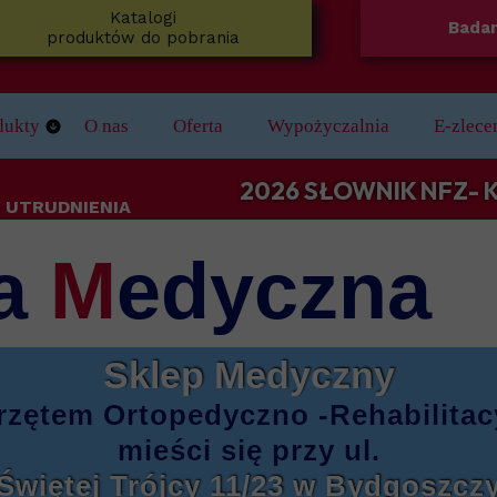
Katalogi
Badan
produktów do pobrania
dukty
O nas
Oferta
Wypożyczalnia
E-zlece
e
koniki
2026 SŁOWNIK NFZ-
 UTRUDNIENIA
zne
dech Senny
a
M
edyczna
jące
 Nóg
Łazienki
Sklep Medyczny
ie ze stopów lekkich/ do aktywnej rehabilitacji
 i laski inwalidzkie
rzętem
Ortopedyczno -Rehabilita
ież Medyczna
mieści się
przy ul.
Świętej Trójcy 11/23
w Bydgoszcz
ezy