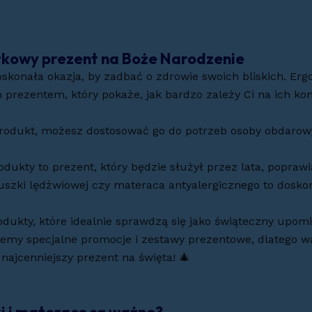
tkowy prezent na Boże Narodzenie
doskonała okazja, by zadbać o zdrowie swoich bliskich. E
ym prezentem, który pokaże, jak bardzo zależy Ci na ich 
produkt, możesz dostosować go do potrzeb osoby obdarow
dukty to prezent, który będzie służył przez lata, poprawi
uszki lędźwiowej czy materaca antyalergicznego to doskon
ukty, które idealnie sprawdzą się jako świąteczny upom
emy specjalne promocje i zestawy prezentowe, dlatego war
najcenniejszy prezent na święta! 🎄