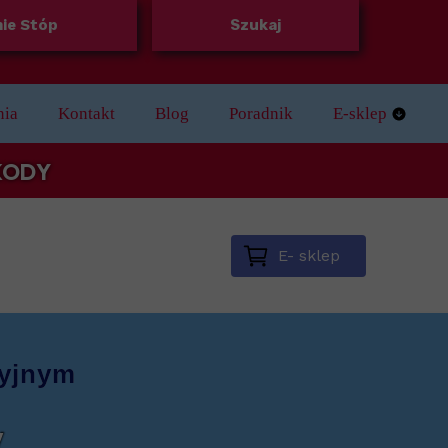
ie Stóp
Szukaj
nia
Kontakt
Blog
Poradnik
E-sklep
Regulamin skle
 KODY
E- sklep
cyjnym
y