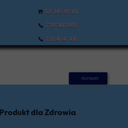
☎️
52 345 92 01
📞
728 366 855
📞
728 474 766
K
Kontakt
Produkt dla Zdrowia