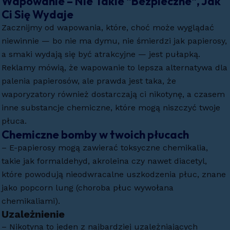
Wapowanie – Nie Takie "Bezpieczne", Jak
Ci Się Wydaje
Zacznijmy od wapowania, które, choć może wyglądać
niewinnie — bo nie ma dymu, nie śmierdzi jak papierosy,
a smaki wydają się być atrakcyjne — jest pułapką.
Reklamy mówią, że wapowanie to lepsza alternatywa dla
palenia papierosów, ale prawda jest taka, że
waporyzatory również dostarczają ci nikotynę, a czasem
inne substancje chemiczne, które mogą niszczyć twoje
płuca.
Chemiczne bomby w twoich płucach
– E-papierosy mogą zawierać toksyczne chemikalia,
takie jak formaldehyd, akroleina czy nawet diacetyl,
które powodują nieodwracalne uszkodzenia płuc, znane
jako popcorn lung (choroba płuc wywołana
chemikaliami).
Uzależnienie
– Nikotyna to jeden z najbardziej uzależniających