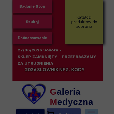
Badanie Stóp
Katalogi
Szukaj
produktów do
pobrania
Dofinansowanie
27/06/2026 Sobota -
SKLEP ZAMKNIĘTY
- PRZEPRASZAMY
ZA UTRUDNIENIA
2026 SŁOWNIK NFZ- KODY
G
aleria
M
edyczna