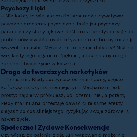
zamknięcia sobie wielu drzwi na przyszłość.
Psychozy i lęki
– Nie każdy to wie, ale marihuana może wywoływać
poważne problemy psychiczne, takie jak psychozy,
paranoje czy stany lękowe. Jeśli masz predyspozycje do
problemów psychicznych, używanie marihuany może je
wyzwolić i nasilić. Myślisz, że to cię nie dotyczy? Nikt nie
wie, kiedy jego organizm "pęknie", a takie stany mogą
zamienić twoje życie w koszmar.
Droga do twardszych narkotyków
– To nie mit. Kiedy zaczynasz od marihuany, często
kończysz na czymś mocniejszym. Mechanizm jest
prosty: najpierw próbujesz, bo "czemu nie", a potem,
kiedy marihuana przestaje dawać ci te same efekty,
sięgasz po coś silniejszego, ryzykując swoje zdrowie, a
nawet życie.
Społeczne i Życiowe Konsekwencje
Czy wiesz, że palenie zioła lub wapowanie może nie