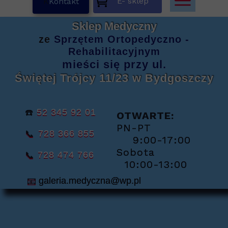
E- sklep
K
Kontakt
Sklep Medyczny
ze
Sprzętem
Ortopedyczno -
Rehabilitacyjnym
mieści się
przy ul.
Świętej Trójcy 11/23
w Bydgoszczy
☎️
52 345 92 01
OTWARTE:
PN-PT
📞
728 366 855
9:00-17:00
Sobota
📞
728 474 766
10:00-13:00
📧
galeria.medyczna@wp.pl