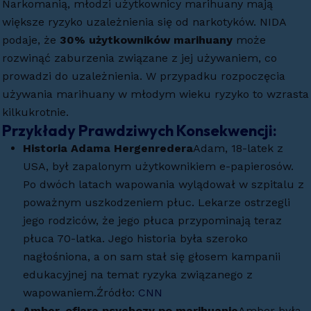
Narkomanią, młodzi użytkownicy marihuany mają
większe ryzyko uzależnienia się od narkotyków. NIDA
podaje, że
30% użytkowników marihuany
może
rozwinąć zaburzenia związane z jej używaniem, co
prowadzi do uzależnienia. W przypadku rozpoczęcia
używania marihuany w młodym wieku ryzyko to wzrasta
kilkukrotnie.
Przykłady Prawdziwych Konsekwencji:
Historia Adama Hergenredera
Adam, 18-latek z
USA, był zapalonym użytkownikiem e-papierosów.
Po dwóch latach wapowania wylądował w szpitalu z
poważnym uszkodzeniem płuc. Lekarze ostrzegli
jego rodziców, że jego płuca przypominają teraz
płuca 70-latka. Jego historia była szeroko
nagłośniona, a on sam stał się głosem kampanii
edukacyjnej na temat ryzyka związanego z
wapowaniem.Źródło:
CNN
Amber, ofiara psychozy po marihuanie
Amber była