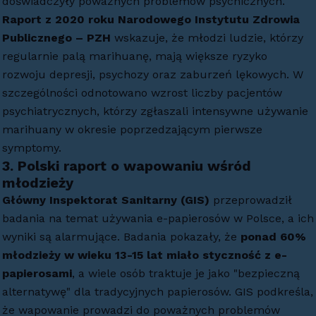
doświadczyły poważnych problemów psychicznych.
Raport z 2020 roku Narodowego Instytutu Zdrowia
Publicznego – PZH
wskazuje, że młodzi ludzie, którzy
regularnie palą marihuanę, mają większe ryzyko
rozwoju depresji, psychozy oraz zaburzeń lękowych. W
szczególności odnotowano wzrost liczby pacjentów
psychiatrycznych, którzy zgłaszali intensywne używanie
marihuany w okresie poprzedzającym pierwsze
symptomy.
3.
Polski raport o wapowaniu wśród
młodzieży
Główny Inspektorat Sanitarny (GIS)
przeprowadził
badania na temat używania e-papierosów w Polsce, a ich
wyniki są alarmujące. Badania pokazały, że
ponad 60%
młodzieży w wieku 13-15 lat miało styczność z e-
papierosami
, a wiele osób traktuje je jako "bezpieczną
alternatywę" dla tradycyjnych papierosów. GIS podkreśla,
że wapowanie prowadzi do poważnych problemów