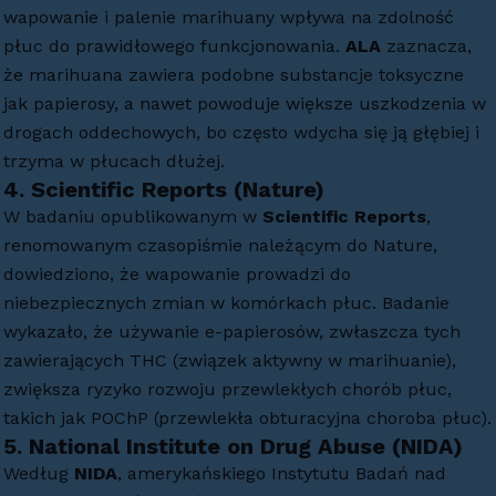
wapowanie i palenie marihuany wpływa na zdolność
płuc do prawidłowego funkcjonowania.
ALA
zaznacza,
że marihuana zawiera podobne substancje toksyczne
jak papierosy, a nawet powoduje większe uszkodzenia w
drogach oddechowych, bo często wdycha się ją głębiej i
trzyma w płucach dłużej.
4.
Scientific Reports (Nature)
W badaniu opublikowanym w
Scientific Reports
,
renomowanym czasopiśmie należącym do Nature,
dowiedziono, że wapowanie prowadzi do
niebezpiecznych zmian w komórkach płuc. Badanie
wykazało, że używanie e-papierosów, zwłaszcza tych
zawierających THC (związek aktywny w marihuanie),
zwiększa ryzyko rozwoju przewlekłych chorób płuc,
takich jak POChP (przewlekła obturacyjna choroba płuc).
5.
National Institute on Drug Abuse (NIDA)
Według
NIDA
, amerykańskiego Instytutu Badań nad