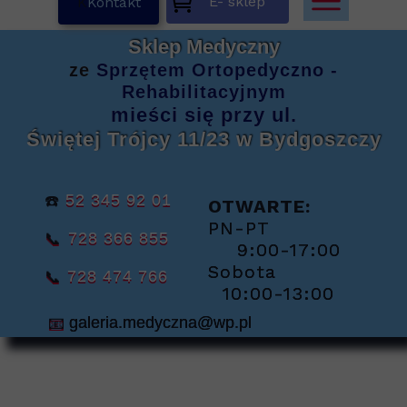
E- sklep
K
Kontakt
Sklep Medyczny
ze
Sprzętem
Ortopedyczno -
Rehabilitacyjnym
mieści się
przy ul.
Świętej Trójcy 11/23
w Bydgoszczy
☎️
52 345 92 01
OTWARTE:
PN-PT
📞
728 366 855
9:00-17:00
Sobota
📞
728 474 766
10:00-13:00
📧
galeria.medyczna@wp.pl