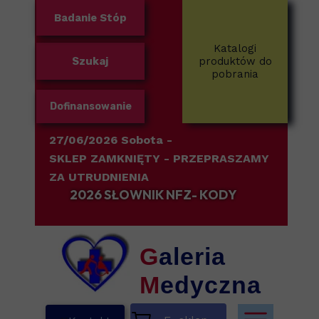
Badanie Stóp
Katalogi
Szukaj
produktów do
pobrania
Dofinansowanie
27/06/2026 Sobota -
SKLEP ZAMKNIĘTY
- PRZEPRASZAMY
ZA UTRUDNIENIA
2026 SŁOWNIK NFZ- KODY
G
aleria
M
edyczna