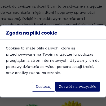
Jeżyk do ćwiczenia dłoni 8 cm to praktyczne narzędzie
do wzmacniania mięśni dłoni i poprawy sprawności
manualnej. Dzięki kompaktowym rozmiarom i
wygodnemu kształtowi doskonale sprawdzi się zarówno
w rehabilitacji, jak i w codziennych ćwiczeniach. Miękka,
Zgoda na pliki cookie
elastyczna struktura z wypustkami stymuluje krążenie i
działa relaksująco, zapewniając przyjemne i efektywne
Cookies to małe pliki danych, które są
użytkowanie. Idealny wybór dla osób w każdym wieku
przechowywane na Twoim urządzeniu podczas
dbających o kondycję dłoni.
przeglądania stron internetowych. Używamy ich do
poprawy działania serwisu, personalizacji treści,
Dodaj do koszyka
oraz analizy ruchu na stronie.
Dostosuj
Zezwól na wszystkie