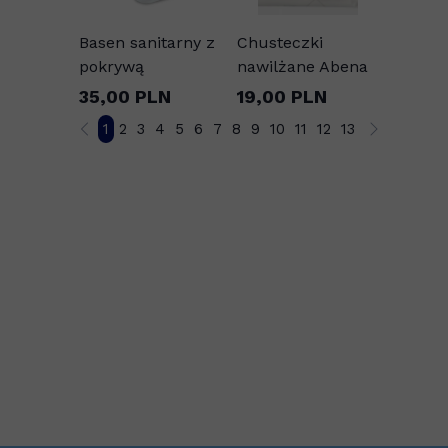
Basen sanitarny z
Chusteczki
pokrywą
nawilżane Abena
35,00 PLN
19,00 PLN
1
2
3
4
5
6
7
8
9
10
11
12
13