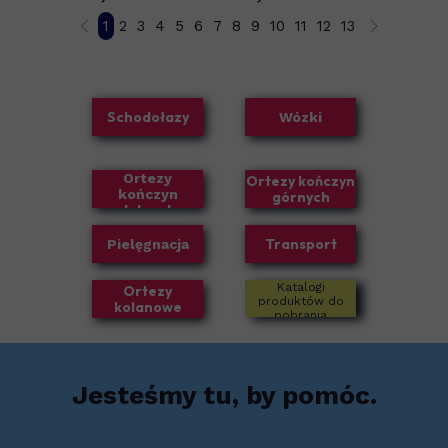
1
2
3
4
5
6
7
8
9
10
11
12
13
Schodołazy
Wózki
Ortezy
Ortezy kończyn
kończyn
górnych
dolnych
Transport
Pielęgnacja
Katalogi
Ortezy
produktów do
kolanowe
pobrania
Jesteśmy tu, by pomóc.