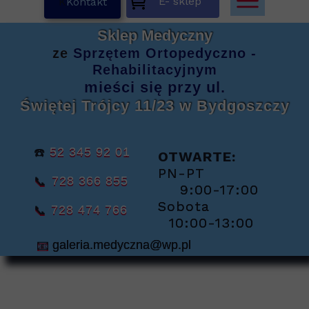
E- sklep
K
Kontakt
Sklep Medyczny
ze
Sprzętem
Ortopedyczno -
Rehabilitacyjnym
mieści się
przy ul.
Świętej Trójcy 11/23
w Bydgoszczy
☎️
52 345 92 01
OTWARTE:
PN-PT
📞
728 366 855
9:00-17:00
Sobota
📞
728 474 766
10:00-13:00
📧
galeria.medyczna@wp.pl