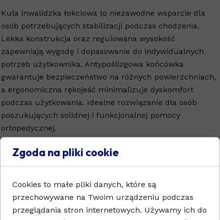
Kula inwalidzka łokciowa to niezawodne wsparcie dla
osób potrzebujących stabilizacji podczas chodzenia.
Lekka konstrukcja oraz regulowana wysokość
zapewniają wygodę i dopasowanie do indywidualnych
potrzeb użytkownika. Antypoślizgowa końcówka
gwarantuje bezpieczeństwo na różnych powierzchniach,
a ergonomiczna rękojeść minimalizuje dyskomfort
podczas użytkowania. Idealne rozwiązanie dla osób
poszukujących solidnej i funkcjonalnej pomocy
ortopedycznej.
Zgoda na pliki cookie
Dodaj do koszyka
Cookies to małe pliki danych, które są
przechowywane na Twoim urządzeniu podczas
przeglądania stron internetowych. Używamy ich do