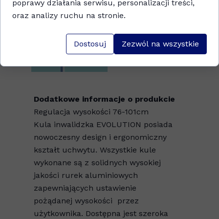
poprawy działania serwisu, personalizacji treści,
oraz analizy ruchu na stronie.
Dostosuj
Zezwól na wszystkie
Dodatkowe informacje o produkcie
Regulacja wysokości 76-101cm
Kula inwalidzka EVOLUTION posiada
nowoczesny design i ergonomiczny
kształt uchwytu. Wszystkie kule
wykonane są z solidnych wysokiej
jakości rurek aluminiowych
zapewniających ustawienie
pożądanej wysokości przez
użytkownika. Dostępna jest szeroka