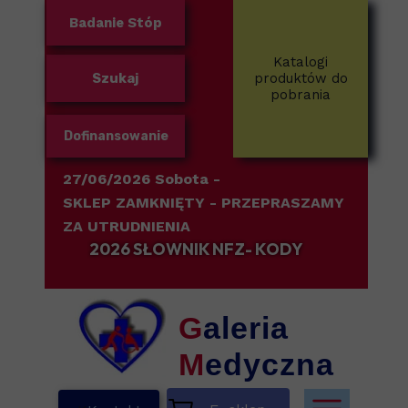
Badanie Stóp
Katalogi
Szukaj
produktów do
pobrania
Dofinansowanie
27/06/2026 Sobota -
SKLEP ZAMKNIĘTY
- PRZEPRASZAMY
ZA UTRUDNIENIA
2026 SŁOWNIK NFZ- KODY
G
aleria
M
edyczna