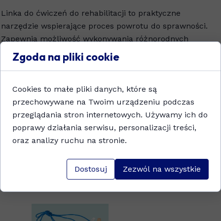
Linka do ćwiczeń do rehabilitacji to praktyczne
narzędzie wspierające proces powrotu do sprawności.
Zapewnia możliwość wykonywania różnorodnych
ćwiczeń, które pomagają w odbudowie siły mięśniowej,
Zgoda na pliki cookie
poprawie mobilności oraz zwiększeniu zakresu ruchów.
Dzięki solidnemu wykonaniu i długości 245cm, produkt
Cookies to małe pliki danych, które są
jest odpowiedni dla osób o różnym poziomie
przechowywane na Twoim urządzeniu podczas
zaawansowania. Idealny zarówno do użytku domowego,
przeglądania stron internetowych. Używamy ich do
jak i w profesjonalnych ośrodkach rehabilitacyjnych.
poprawy działania serwisu, personalizacji treści,
oraz analizy ruchu na stronie.
Dodaj do koszyka
Dostosuj
Zezwól na wszystkie