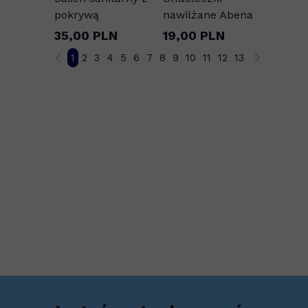
pokrywą
nawilżane Abena
35,00 PLN
19,00 PLN
1
2
3
4
5
6
7
8
9
10
11
12
13