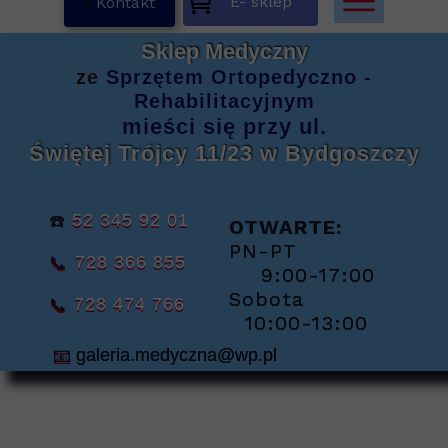
E- sklep
K
Kontakt
Sklep Medyczny
ze
Sprzętem
Ortopedyczno -
Rehabilitacyjnym
mieści się
przy ul.
Świętej Trójcy 11/23
w Bydgoszczy
☎️
52 345 92 01
OTWARTE:
PN-PT
📞
728 366 855
9:00-17:00
Sobota
📞
728 474 766
10:00-13:00
📧
galeria.medyczna@wp.pl