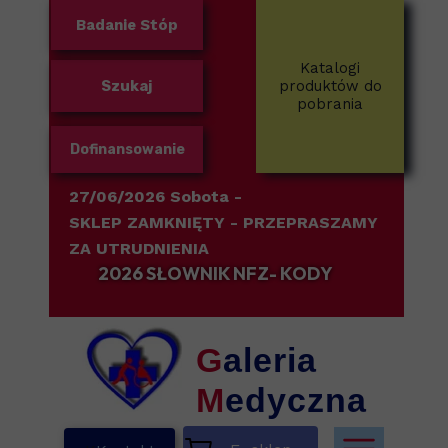
Badanie Stóp
Katalogi
Szukaj
produktów do
pobrania
Dofinansowanie
27/06/2026 Sobota -
SKLEP ZAMKNIĘTY
- PRZEPRASZAMY
ZA UTRUDNIENIA
2026 SŁOWNIK NFZ- KODY
G
aleria
M
edyczna