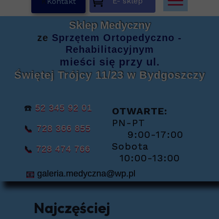
E- sklep
K
Kontakt
Sklep Medyczny
ze
Sprzętem
Ortopedyczno -
Rehabilitacyjnym
mieści się
przy ul.
Świętej Trójcy 11/23
w Bydgoszczy
☎️
52 345 92 01
OTWARTE:
PN-PT
📞
728 366 855
9:00-17:00
Sobota
📞
728 474 766
10:00-13:00
📧
galeria.medyczna@wp.pl
Najczęściej