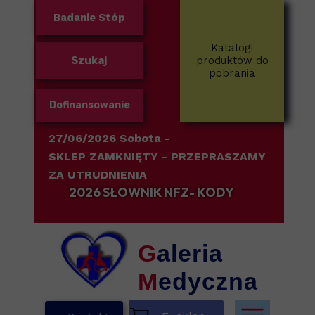
Badanie Stóp
Katalogi
Szukaj
produktów do
pobrania
Dofinansowanie
27/06/2026 Sobota -
SKLEP ZAMKNIĘTY
- PRZEPRASZAMY
ZA UTRUDNIENIA
2026 SŁOWNIK NFZ- KODY
G
aleria
M
edyczna