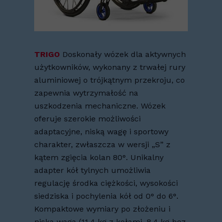
TRIGO
Doskonały wózek dla aktywnych
użytkowników, wykonany z trwałej rury
aluminiowej o trójkątnym przekroju, co
zapewnia wytrzymałość na
uszkodzenia mechaniczne. Wózek
oferuje szerokie możliwości
adaptacyjne, niską wagę i sportowy
charakter, zwłaszcza w wersji „S” z
kątem zgięcia kolan 80°. Unikalny
adapter kół tylnych umożliwia
regulację środka ciężkości, wysokości
siedziska i pochylenia kół od 0° do 6°.
Kompaktowe wymiary po złożeniu i
niska waga (11,4 kg z kołami, 8,4 kg bez