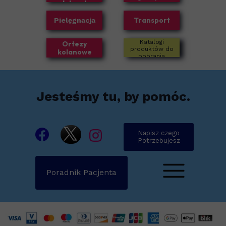
dolnych
Transport
Pielęgnacja
Katalogi
Ortezy
produktów do
kolanowe
pobrania
Jesteśmy tu, by pomóc.
Napisz czego
Potrzebujesz
Poradnik Pacjenta