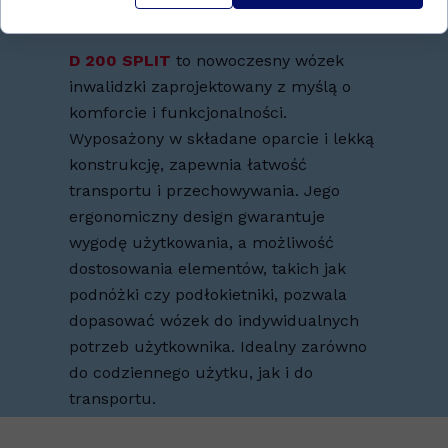
D 200 SPLIT
to nowoczesny wózek
inwalidzki zaprojektowany z myślą o
komforcie i funkcjonalności.
Wyposażony w składane oparcie i lekką
konstrukcję, zapewnia łatwość
transportu i przechowywania. Jego
ergonomiczny design gwarantuje
wygodę użytkowania, a możliwość
dostosowania elementów, takich jak
podnóżki czy podłokietniki, pozwala
dopasować wózek do indywidualnych
potrzeb użytkownika. Idealny zarówno
do codziennego użytku, jak i do
transportu.