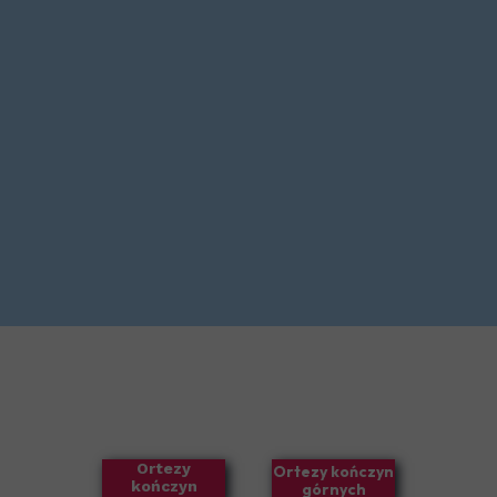
Ortezy
Ortezy kończyn
kończyn
górnych