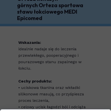
górnych Orteza sportowa
stawu łokciowego MEDI
Epicomed
Wskazania:
idealnie nadaje się do leczenia
przewlekłego, pooperacyjnego i
pourazowego stanu zapalnego w
łokciu.
Cechy produktu:
• uciskowa tkanina oraz wkładki
silikonowe masują, co przyśpiesza
proces leczenia,
• celowy ucisk łagodzi ból i odciąża