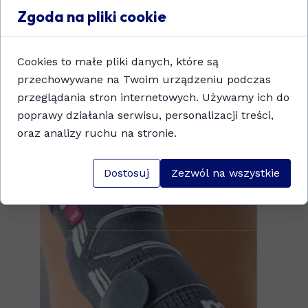
przyczepy ścięgien przy ruchu.
Zgoda na pliki cookie
• wymiary peloty dostosowane do
rozmiarów.
• dodatkowy pasek do indywidualnego
Cookies to małe pliki danych, które są
regulowania ucisku.
przechowywane na Twoim urządzeniu podczas
przeglądania stron internetowych. Używamy ich do
poprawy działania serwisu, personalizacji treści,
oraz analizy ruchu na stronie.
Dostosuj
Zezwól na wszystkie