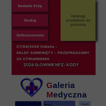
Badanie Stóp
Katalogi
Szukaj
produktów do
pobrania
Dofinansowanie
27/06/2026 Sobota -
SKLEP ZAMKNIĘTY
- PRZEPRASZAMY
ZA UTRUDNIENIA
2026 SŁOWNIK NFZ- KODY
G
aleria
M
edyczna