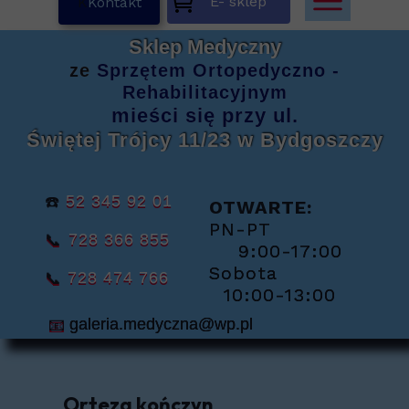
E- sklep
K
Kontakt
Sklep Medyczny
ze
Sprzętem
Ortopedyczno -
Rehabilitacyjnym
mieści się
przy ul.
Świętej Trójcy 11/23
w Bydgoszczy
☎️
52 345 92 01
OTWARTE:
PN-PT
📞
728 366 855
9:00-17:00
Sobota
📞
728 474 766
10:00-13:00
📧
galeria.medyczna@wp.pl
Orteza kończyn