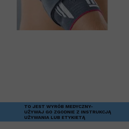
TO JEST WYRÓB MEDYCZNY-
UŻYWAJ GO ZGODNIE Z INSTRUKCJĄ
UŻYWANIA LUB ETYKIETĄ