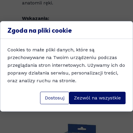
anatomii ręki.
Wskazania:
• unieruchomienie przy skręceniach,
Zgoda na pliki cookie
• unieruchomienie przy zwyrodnieniu
stawu nadgarstkowego,
• syndrom cieśli nadgarstka,
Cookies to małe pliki danych, które są
• zapalenie pochewki ścięgna,
przechowywane na Twoim urządzeniu podczas
• reumatoidalne zapalenie stawów,
przeglądania stron internetowych. Używamy ich do
• opadanie porażenne dłoni,
poprawy działania serwisu, personalizacji treści,
• doleczenie i rehabilitacja po zdjęciu
oraz analizy ruchu na stronie.
opatrunku gipsowego.
Dostosuj
Zezwól na wszystkie