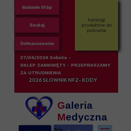
Badanie Stóp
Katalogi
Szukaj
produktów do
pobrania
Dofinansowanie
27/06/2026 Sobota -
SKLEP ZAMKNIĘTY
- PRZEPRASZAMY
ZA UTRUDNIENIA
2026 SŁOWNIK NFZ- KODY
G
aleria
M
edyczna