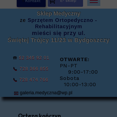
E- sklep
K
Kontakt
Sklep Medyczny
ze
Sprzętem
Ortopedyczno -
Rehabilitacyjnym
mieści się
przy ul.
Świętej Trójcy 11/23
w Bydgoszczy
☎️
52 345 92 01
OTWARTE:
PN-PT
📞
728 366 855
9:00-17:00
Sobota
📞
728 474 766
10:00-13:00
📧
galeria.medyczna@wp.pl
Orteza kończyn