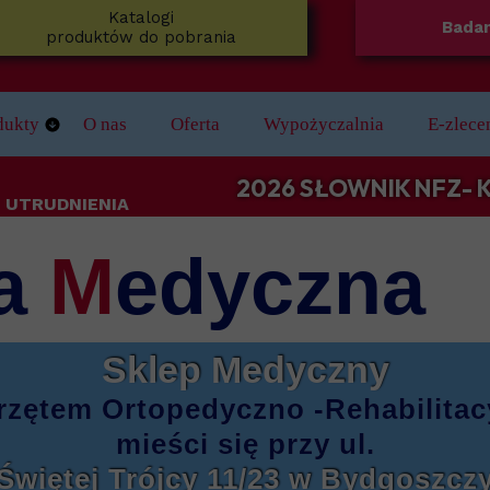
Katalogi
Badan
produktów do pobrania
dukty
O nas
Oferta
Wypożyczalnia
E-zlece
e
koniki
2026 SŁOWNIK NFZ-
 UTRUDNIENIA
zne
dech Senny
a
M
edyczna
jące
 Nóg
Łazienki
Sklep Medyczny
ie ze stopów lekkich/ do aktywnej rehabilitacji
 i laski inwalidzkie
rzętem
Ortopedyczno -Rehabilita
ież Medyczna
mieści się
przy ul.
Świętej Trójcy 11/23
w Bydgoszcz
ezy