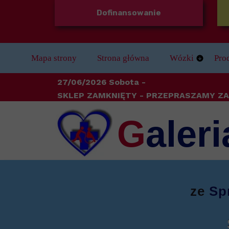
Dofinansowanie
Mapa strony
Strona główna
Wózki
Pro
Wózki Dziecięc
Bal
27/06/2026 Sobota -
SKLEP ZAMKNIĘTY
- PRZEPRASZAMY ZA
Wózki Elektryc
Bez
G
aleri
Wózki Stabilizu
Dla
Wózki Ręczne
Do 
Wózki inwalidzk
Kule
ze
Sp
Odz
Ort