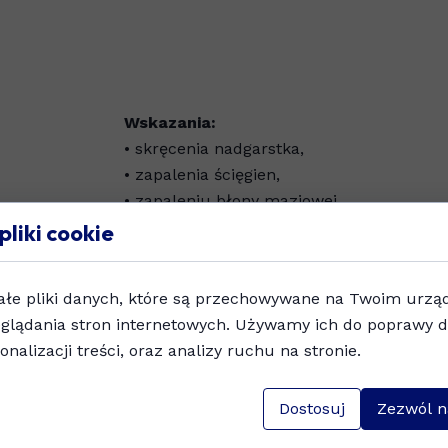
Wskazania:
• skręcenia nadgarstka,
• zapalenia ścięgien,
• zapaleniu błony maziowej,
• urazy stawu nadgarstkowego,
pliki cookie
• po zabiegach ortopedycznych i chirurgi
ałe pliki danych, które są przechowywane na Twoim urzą
Dostępne rozmiary
- S, M, L Pasuje na l
glądania stron internetowych. Używamy ich do poprawy d
szynie.
onalizacji treści, oraz analizy ruchu na stronie.
Dostosuj
Zezwól n