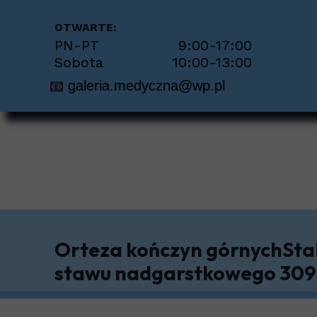
Per
OTWARTE:
PN-PT 9:00-17:00
Pie
Sobota 10:00-13:00
📧
galeria.medyczna@wp.pl
Pio
Prot
Sto
Sch
Tra
Orteza kończyn górnychStab
stawu nadgarstkowego 309