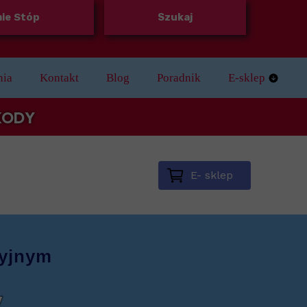
ie Stóp
Szukaj
nia
Kontakt
Blog
Poradnik
E-sklep
Regulamin skle
 KODY
E- sklep
cyjnym
y