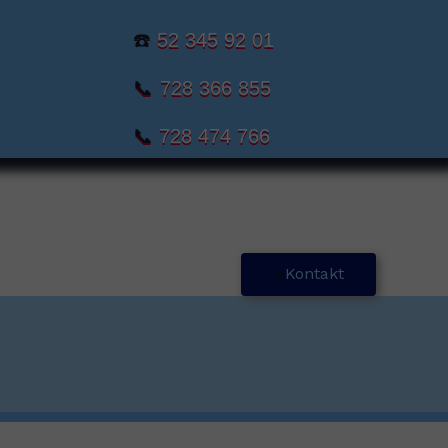
☎️
52 345 92 01
📞
728 366 855
📞
728 474 766
K
Kontakt