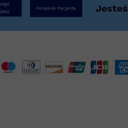
zego
Jesteś
Poradnik Pacjenta
jesz