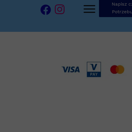
Napisz c
Potrzebu