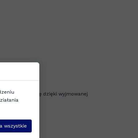
cznych
dzeniu
ewą i prawą stronę dzięki wyjmowanej
ziałania
a wszystkie