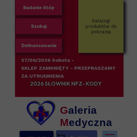
Badanie Stóp
Katalogi
Szukaj
produktów do
pobrania
Dofinansowanie
27/06/2026 Sobota -
SKLEP ZAMKNIĘTY
- PRZEPRASZAMY
ZA UTRUDNIENIA
2026 SŁOWNIK NFZ- KODY
G
aleria
M
edyczna