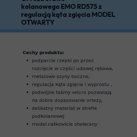
kolanowego EMO RD575 z
regulacją kąta zgięcia MODEL
OTWARTY
Cechy produktu:
podparcie rzepki po przez
rozcięcie w części udowej rękawa,
metalowe szyny boczne,
regulacja kąta zgięcia i wyprostu ,
podwójne taśmy velcro pozwalają
na dobre dopasowanie ortezy,
delikatny materiał w strefie
podkolanowej
model całkowicie otwierany