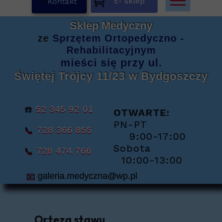
E- sklep
K
Kontakt
Sklep Medyczny
ze
Sprzętem
Ortopedyczno -
Rehabilitacyjnym
mieści się
przy ul.
Świętej Trójcy 11/23
w Bydgoszczy
☎️
52 345 92 01
OTWARTE:
PN-PT
📞
728 366 855
9:00-17:00
Sobota
📞
728 474 766
10:00-13:00
📧
galeria.medyczna@wp.pl
Orteza stawu