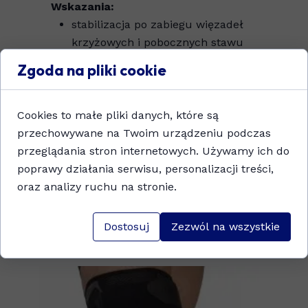
Wskazania:
stabilizacja po zabiegu więzadeł
krzyżowych i pobocznych stawu
kolanowego,
Zgoda na pliki cookie
niestabilność stawu kolanowego,
wspomagająco w procesie
rehabilitacji.
Cookies to małe pliki danych, które są
przechowywane na Twoim urządzeniu podczas
Rozmiar:
przeglądania stron internetowych. Używamy ich do
dobieramy mierząc obwód w
poprawy działania serwisu, personalizacji treści,
kolanie przez środek rzepki.
oraz analizy ruchu na stronie.
Dostosuj
Zezwól na wszystkie