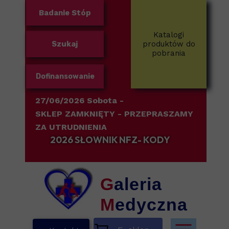
Badanie Stóp
Katalogi
Szukaj
produktów do
pobrania
Dofinansowanie
27/06/2026 Sobota -
SKLEP ZAMKNIĘTY
- PRZEPRASZAMY
ZA UTRUDNIENIA
2026 SŁOWNIK NFZ- KODY
G
aleria
M
edyczna