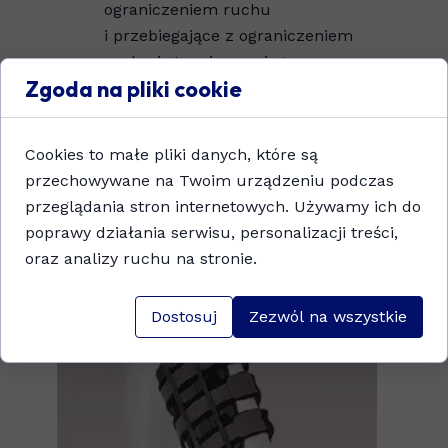
ograniczeniem ruchu
i przebiegające z ograniczeniem
ruchu i stopniowym jego
Zgoda na pliki cookie
zwiększaniem,
stan po załamaniach,
niestabilność w następstwie
Cookies to małe pliki danych, które są
urazu aparatu więzadłowego,
przechowywane na Twoim urządzeniu podczas
po rekonstrukcjach w obrębie
przeglądania stron internetowych. Używamy ich do
stawu,
poprawy działania serwisu, personalizacji treści,
urazy i uszkodzenia łąkotek,
oraz analizy ruchu na stronie.
niestabilność stawu na skutek
schorzeń neurologicznych.
Dostosuj
Zezwól na wszystkie