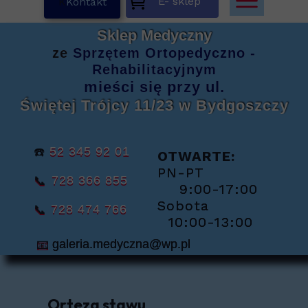
E- sklep
K
Kontakt
Sklep Medyczny
ze
Sprzętem
Ortopedyczno -
Rehabilitacyjnym
mieści się
przy ul.
Świętej Trójcy 11/23
w Bydgoszczy
☎️
52 345 92 01
OTWARTE:
PN-PT
📞
728 366 855
9:00-17:00
Sobota
📞
728 474 766
10:00-13:00
📧
galeria.medyczna@wp.pl
Orteza stawu