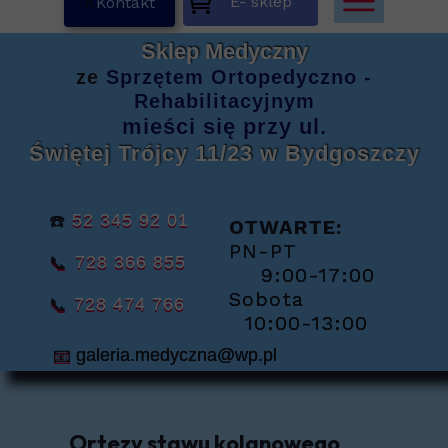
E- sklep
K
Kontakt
Sklep Medyczny
ze
Sprzętem
Ortopedyczno -
Rehabilitacyjnym
mieści się
przy ul.
Świętej Trójcy 11/23
w Bydgoszczy
☎️
52 345 92 01
OTWARTE:
PN-PT
📞
728 366 855
9:00-17:00
Sobota
📞
728 474 766
10:00-13:00
📧
galeria.medyczna@wp.pl
Ortezy stawu kolanowego