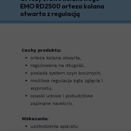
EMO RD2500 orteza kolana
otwarta z regulacją
Cechy produktu:
orteza kolana otwarta,
regulowana na długość,
posiada system szyn bocznych,
możliwa regulacja kąta zgięcia i
wyprostu,
opaski udowe i podudziowe
zapinane navelcro.
Wskazania:
uszkodzenia aparatu