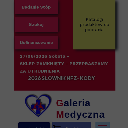
Badanie Stóp
Katalogi
Szukaj
produktów do
pobrania
Dofinansowanie
27/06/2026 Sobota -
SKLEP ZAMKNIĘTY
- PRZEPRASZAMY
ZA UTRUDNIENIA
2026 SŁOWNIK NFZ- KODY
G
aleria
M
edyczna