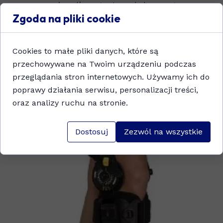
więzadłowego stawu kolanowego,
Zgoda na pliki cookie
rehabilitacja pooperacyjna i
pourazowa,
brak pełnej kontroli ruchu,
Cookies to małe pliki danych, które są
stan po plastyce więzadeł.
przechowywane na Twoim urządzeniu podczas
przeglądania stron internetowych. Używamy ich do
Rozmiar uniwersalny
poprawy działania serwisu, personalizacji treści,
oraz analizy ruchu na stronie.
Dostosuj
Zezwól na wszystkie