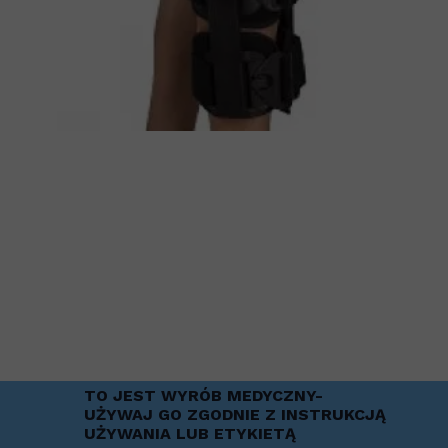
TO JEST WYRÓB MEDYCZNY-
UŻYWAJ GO ZGODNIE Z INSTRUKCJĄ
UŻYWANIA LUB ETYKIETĄ