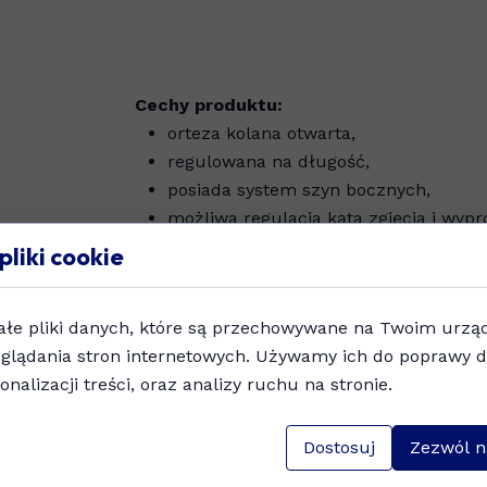
Cechy produktu:
orteza kolana otwarta,
regulowana na długość,
posiada system szyn bocznych,
możliwa regulacja kąta zgięcia i wypr
opaski udowe i podudziowe zapinane 
pliki cookie
Wskazania:
ałe pliki danych, które są przechowywane na Twoim urzą
uszkodzenia aparatu więzadłowego s
glądania stron internetowych. Używamy ich do poprawy d
rehabilitacja pooperacyjna i pourazow
onalizacji treści, oraz analizy ruchu na stronie.
brak pełnej kontroli ruchu,
stan po plastyce więzadeł.
Dostosuj
Zezwól n
Rozmiar uniwersalny