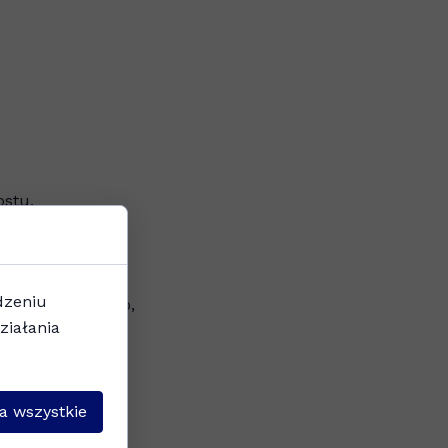
ostu.
navelcro.
dzeniu
tawu kolanowego,
ziałania
a,
a wszystkie