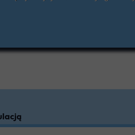
uki
lęgnacja
nizator
ezy Piersi
mia
odołazy
nsport Pacjenta
lacją