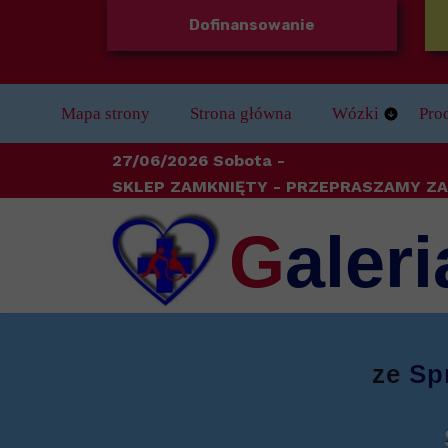
Dofinansowanie
Mapa strony
Strona główna
Wózki
Pro
Wózki Dziecięc
Bal
27/06/2026 Sobota -
SKLEP ZAMKNIĘTY
- PRZEPRASZAMY ZA
Wózki Elektryc
Bez
G
aleri
Wózki Stabilizu
Dla
Wózki Ręczne
Do 
Wózki inwalidzk
Kule
ze
Sp
Odz
Ort