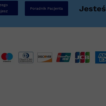
zego
Jesteś
Poradnik Pacjenta
jesz