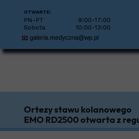
Per
OTWARTE:
PN-PT 9:00-17:00
Pie
Sobota 10:00-13:00
📧
galeria.medyczna@wp.pl
Pio
Prot
Sto
Sch
Tra
Ortezy stawu kolanowego
EMO RD2500 otwarta z regu