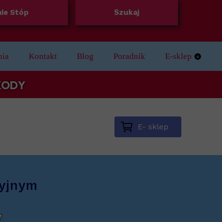
ie Stóp
Szukaj
nia
Kontakt
Blog
Poradnik
E-sklep
Regulamin skle
 KODY
E- sklep
cyjnym
y