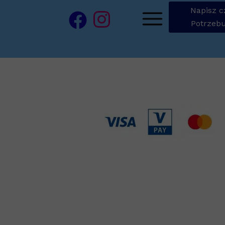
Napisz c
Potrzebu