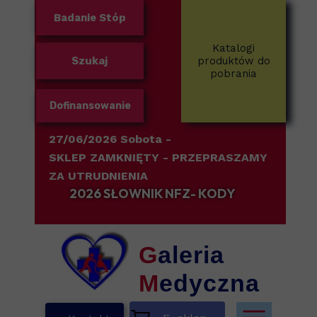
Badanie Stóp
Katalogi
Szukaj
produktów do
pobrania
Dofinansowanie
27/06/2026 Sobota -
SKLEP ZAMKNIĘTY
- PRZEPRASZAMY
ZA UTRUDNIENIA
2026 SŁOWNIK NFZ- KODY
G
aleria
M
edyczna