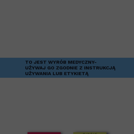
TO JEST WYRÓB MEDYCZNY-
UŻYWAJ GO ZGODNIE Z INSTRUKCJĄ
UŻYWANIA LUB ETYKIETĄ