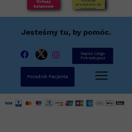
Katalogi
Ortezy
produktów do
kolanowe
pobrania
Jesteśmy tu, by pomóc.
Napisz czego
Potrzebujesz
Poradnik Pacjenta