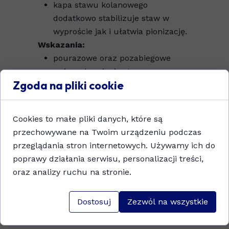
kapa stawu kolanowego
dodatkowo stabilizuje staw w
wyproście jak i ułatwia pionizację.
Wskazania:
pourazowe oraz pozabiegowe
unieruchomienie stawu
Zgoda na pliki cookie
kolanowego przebiegające z
ograniczeniem,ruchu i
stopniowym jego zwiększaniem,
Cookies to małe pliki danych, które są
stan po załamaniach,
przechowywane na Twoim urządzeniu podczas
niestabilność w następstwie urazu
przeglądania stron internetowych. Używamy ich do
aparatu więzadłowego,
poprawy działania serwisu, personalizacji treści,
po rekonstrukcjach w obrębie
oraz analizy ruchu na stronie.
stawu,
urazy i uszkodzenia łąkotek,
Dostosuj
Zezwól na wszystkie
niestabilność stawu na skutek
schorzeń neurologicznych.