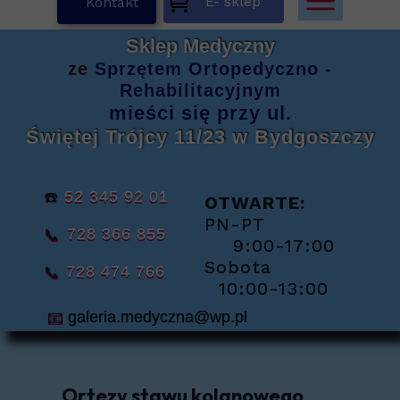
E- sklep
K
Kontakt
Sklep Medyczny
ze
Sprzętem
Ortopedyczno -
Rehabilitacyjnym
mieści się
przy ul.
Świętej Trójcy 11/23
w Bydgoszczy
☎️
52 345 92 01
OTWARTE:
PN-PT
📞
728 366 855
9:00-17:00
Sobota
📞
728 474 766
10:00-13:00
📧
galeria.medyczna@wp.pl
Ortezy stawu kolanowego