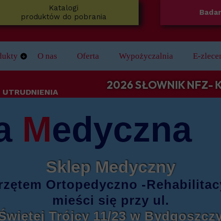
Katalogi
Badan
produktów do pobrania
dukty
O nas
Oferta
Wypożyczalnia
E-zlece
e
koniki
2026 SŁOWNIK NFZ-
 UTRUDNIENIA
zne
dech Senny
a
M
edyczna
jące
 Nóg
Łazienki
Sklep Medyczny
ie ze stopów lekkich/ do aktywnej rehabilitacji
 i laski inwalidzkie
rzętem
Ortopedyczno -Rehabilita
ież Medyczna
mieści się
przy ul.
Świętej Trójcy 11/23
w Bydgoszcz
ezy