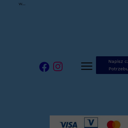
w...
Napisz c
Potrzebu