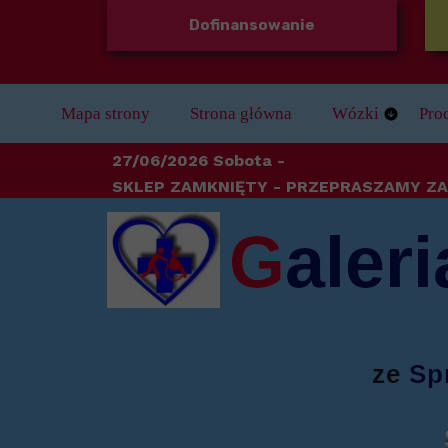
Dofinansowanie
Mapa strony
Strona główna
Wózki
Pro
Wózki Dziecięc
Bal
27/06/2026 Sobota -
SKLEP ZAMKNIĘTY
- PRZEPRASZAMY ZA
Wózki Elektryc
Bez
G
aleri
Wózki Stabilizu
Dla
Wózki Ręczne
Do 
Wózki inwalidzk
Kule
ze
Sp
Odz
Ort