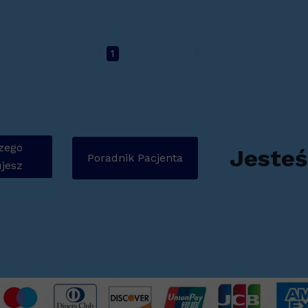
1
2
3
4
5
6
zego
Jesteś
Poradnik Pacjenta
jesz