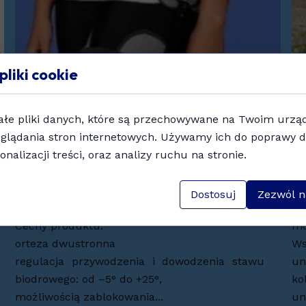
pliki cookie
ałe pliki danych, które są przechowywane na Twoim urzą
Ortezy stawu biodrowegoEMO
O
glądania stron internetowych. Używamy ich do poprawy d
HIP900 HIP CONTROL
R
onalizacji treści, oraz analizy ruchu na stronie.
stabilizator stawu biodrowego
04
04 lipca 2024
Dostosuj
Zezwól n
St
Cechy produktu:
mo
orteza dwustronna
Ws
regulacja przywodzenia i dowodzenia stawu
u
biodrowego: od –5° do +25°,
ko
możliwością zablokowania...
un