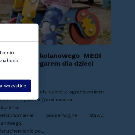
dzeniu
rtezy stawu kolanowego MEDI
ziałania
OM kidz z zegarem dla dzieci
 lipca 2024
a wszystkie
abilizator kolana dla dzieci z ograniczeniem
żliwości zginania /prostowania.
kazania:
nieruchomienie pooperacyjne stawu
lanowego,
ieruchomienie po...