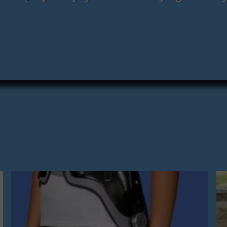
uki
lęgnacja
nizator
ezy Piersi
mia
odołazy
nsport Pacjenta