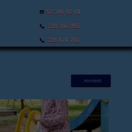
☎️
52 345 92 01
📞
728 366 855
📞
728 474 766
K
Kontakt