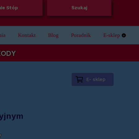
ie Stóp
Szukaj
nia
Kontakt
Blog
Poradnik
E-sklep
Regulamin skle
 KODY
E- sklep
cyjnym
y