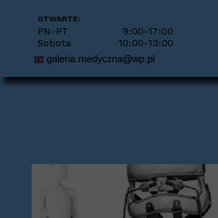
Per
OTWARTE:
PN-PT 9:00-17:00
Pie
Sobota 10:00-13:00
📧
galeria.medyczna@wp.pl
Pio
Prot
Sto
Sch
Tra