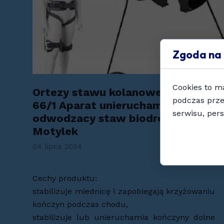
Zgoda na 
Cookies to m
Ortezy stawu kolanowego ERH
podczas prze
66/1 Aparat unieruchamiająco-
serwisu, pers
odwodzacy staw biodrowy -
Motylek
04 lipca 2024
Cechy produktu:
stabilizuje miednicę i zapobiegają krzyżowaniu
kończyn podczas chodu,
stabilizuje lub unieruchamia kończyny dolne