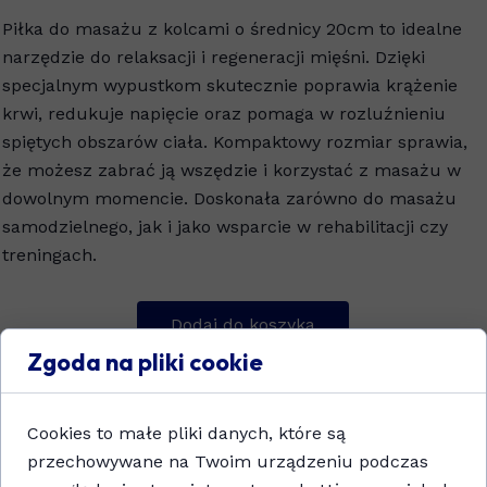
Piłka do masażu z kolcami o średnicy 20cm to idealne
narzędzie do relaksacji i regeneracji mięśni. Dzięki
specjalnym wypustkom skutecznie poprawia krążenie
krwi, redukuje napięcie oraz pomaga w rozluźnieniu
spiętych obszarów ciała. Kompaktowy rozmiar sprawia,
że możesz zabrać ją wszędzie i korzystać z masażu w
dowolnym momencie. Doskonała zarówno do masażu
samodzielnego, jak i jako wsparcie w rehabilitacji czy
treningach.
Dodaj do koszyka
Zgoda na pliki cookie
Cookies to małe pliki danych, które są
przechowywane na Twoim urządzeniu podczas