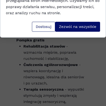
przeglądania stron internetowych. Używamy ich do
poprawy działania serwisu, personalizacji treści,
oraz analizy ruchu na stronie.
Dostosuj
Zezwól na wszystkie
Dodatkowe informacje o produkcie
Pompka gratis
Rehabilitacja stawów
-
wzmacnia mięśnie, poprawia
ruchomość i stabilizację,
Ćwiczenia ogólnorozwojowe
-
wspiera koordynację i
równowagę, idealna dla seniorów
i po urazach,
Terapia sensoryczna
- wypustki
stymulują zmysły i wspierają
integrację sensoryczną,