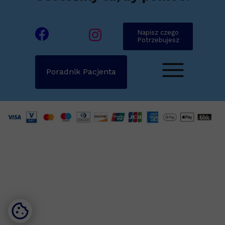
Napisz czego
Potrzebujesz
Poradnik Pacjenta