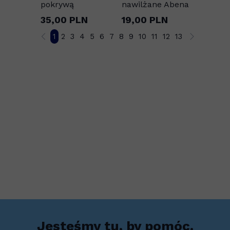
pokrywą
nawilżane Abena
35,00 PLN
19,00 PLN
1
2
3
4
5
6
7
8
9
10
11
12
13
Jesteśmy tu, by pomóc.