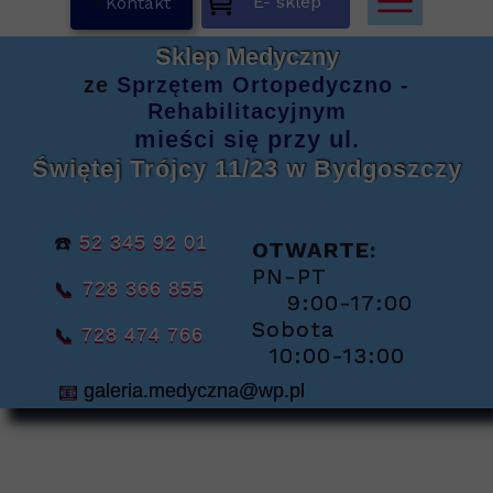
E- sklep
K
Kontakt
Sklep Medyczny
ze
Sprzętem
Ortopedyczno -
Rehabilitacyjnym
mieści się
przy ul.
Świętej Trójcy 11/23
w Bydgoszczy
☎️
52 345 92 01
OTWARTE:
PN-PT
📞
728 366 855
9:00-17:00
Sobota
📞
728 474 766
10:00-13:00
📧
galeria.medyczna@wp.pl