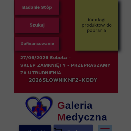
Badanie Stóp
Katalogi
Szukaj
produktów do
pobrania
Dofinansowanie
27/06/2026 Sobota -
SKLEP ZAMKNIĘTY
- PRZEPRASZAMY
ZA UTRUDNIENIA
2026 SŁOWNIK NFZ- KODY
G
aleria
M
edyczna