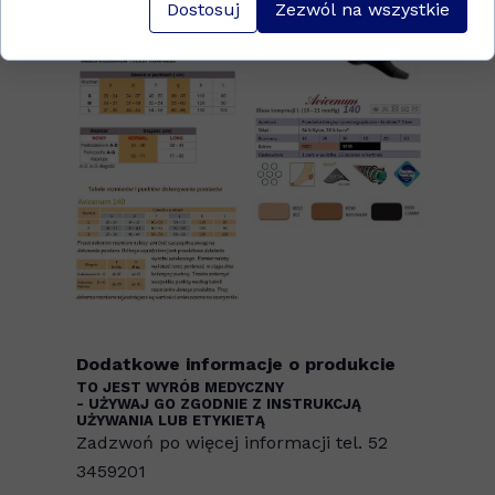
Dostosuj
Zezwól na wszystkie
Dodatkowe informacje o produkcie
TO JEST WYRÓB MEDYCZNY
- UŻYWAJ GO ZGODNIE Z INSTRUKCJĄ
UŻYWANIA LUB ETYKIETĄ
Zadzwoń po więcej informacji tel. 52
3459201