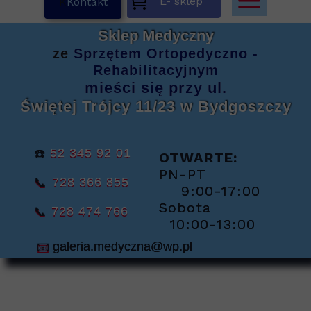
E- sklep
K
Kontakt
Sklep Medyczny
ze
Sprzętem
Ortopedyczno -
Rehabilitacyjnym
mieści się
przy ul.
Świętej Trójcy 11/23
w Bydgoszczy
☎️
52 345 92 01
OTWARTE:
PN-PT
📞
728 366 855
9:00-17:00
Sobota
📞
728 474 766
10:00-13:00
📧
galeria.medyczna@wp.pl