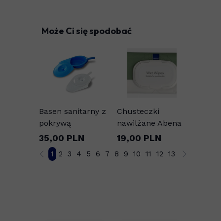
Może Ci się spodobać
Basen sanitarny z
Chusteczki
pokrywą
nawilżane Abena
35,00 PLN
19,00 PLN
1
2
3
4
5
6
7
8
9
10
11
12
13