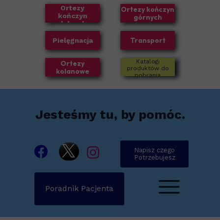
Ortezy
Ortezy kończyn
kończyn
górnych
dolnych
Transport
Pielęgnacja
Katalogi
Ortezy
produktów do
kolanowe
pobrania
Jesteśmy tu, by pomóc.
Napisz czego
Potrzebujesz
Poradnik Pacjenta