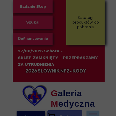
Badanie Stóp
Katalogi
Szukaj
produktów do
pobrania
Dofinansowanie
27/06/2026 Sobota -
SKLEP ZAMKNIĘTY
- PRZEPRASZAMY
ZA UTRUDNIENIA
2026 SŁOWNIK NFZ- KODY
G
aleria
M
edyczna