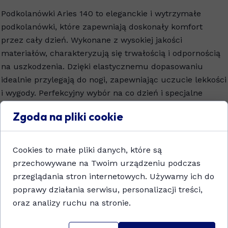
Podkolanówki Aries 140 to eleganckie i wytrzymałe
podkolanówki, które zapewniają doskonały komfort
przez cały dzień. Wykonane z wysokiej jakości
materiałów, charakteryzują się trwałością i odpornością
na uszkodzenia. Dzięki elastycznemu dopasowaniu
idealnie przylegają do nogi, zapewniając uczucie lekkości
i wygody. Perfekcyjny wybór na co dzień i specjalne
okazje, gwarantujący stylowy wygląd i komfort noszenia.
Zgoda na pliki cookie
Dodaj do koszyka
Cookies to małe pliki danych, które są
przechowywane na Twoim urządzeniu podczas
przeglądania stron internetowych. Używamy ich do
poprawy działania serwisu, personalizacji treści,
oraz analizy ruchu na stronie.