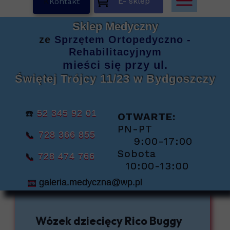
E- sklep
K
Kontakt
Sklep Medyczny
ze
Sprzętem
Ortopedyczno -
Rehabilitacyjnym
mieści się
przy ul.
Świętej Trójcy 11/23
w Bydgoszczy
☎️
52 345 92 01
OTWARTE:
PN-PT
📞
728 366 855
9:00-17:00
Sobota
📞
728 474 766
10:00-13:00
📧
galeria.medyczna@wp.pl
Wózek dziecięcy Rico Buggy