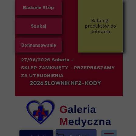
Badanie Stóp
Katalogi
Szukaj
produktów do
pobrania
Dofinansowanie
27/06/2026 Sobota -
SKLEP ZAMKNIĘTY
- PRZEPRASZAMY
ZA UTRUDNIENIA
2026 SŁOWNIK NFZ- KODY
G
aleria
M
edyczna