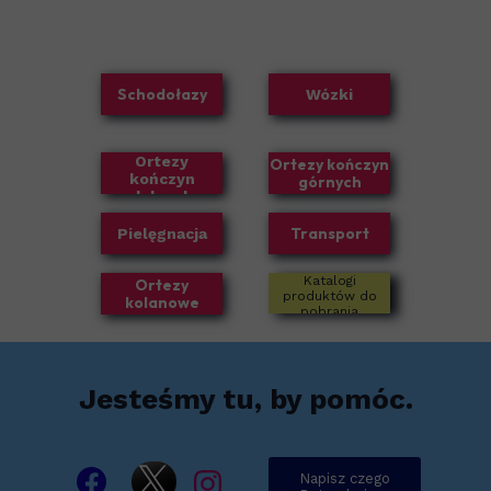
Schodołazy
Wózki
Ortezy
Ortezy kończyn
kończyn
górnych
dolnych
Transport
Pielęgnacja
Katalogi
Ortezy
produktów do
kolanowe
pobrania
Jesteśmy tu, by pomóc.
Napisz czego