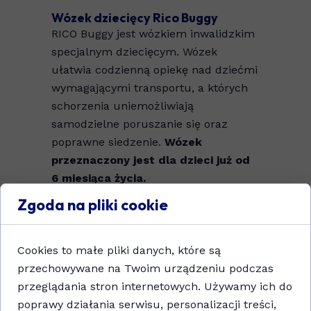
Wózek dziecięcy Rico Buggy
RICO Buggy jest wózkiem inwalidzkim
specjalnym dziecięcym. Wózek
ułatwia codzienną opiekę nad dziećmi
wymagającymi transportu, a których
schorzenia uniemożliwiają
samodzielne poruszanie się oraz
poprawne siedzenie.
Wózek
przeznaczony jest dla dzieci już od
6 miesiąca życia.
RICO Buggy oferuje prawdopodobnie
Zgoda na pliki cookie
największy zakres funkcjonalności, w
tym tak unikatowe dla wózków
Cookies to małe pliki danych, które są
spacerowych jak:
przechowywane na Twoim urządzeniu podczas
Możliwość ustawienia
przeglądania stron internetowych. Używamy ich do
asymetrycznej głębokości
poprawy działania serwisu, personalizacji treści,
siedziska (dla lewej i prawej