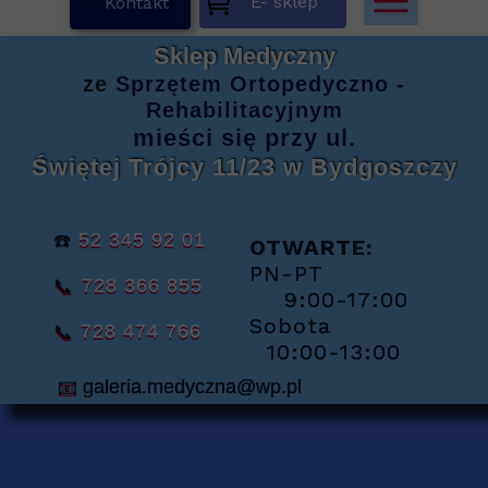
E- sklep
K
Kontakt
Sklep Medyczny
ze
Sprzętem
Ortopedyczno -
Rehabilitacyjnym
mieści się
przy ul.
Świętej Trójcy 11/23
w Bydgoszczy
☎️
52 345 92 01
OTWARTE:
PN-PT
📞
728 366 855
9:00-17:00
Sobota
📞
728 474 766
10:00-13:00
📧
galeria.medyczna@wp.pl