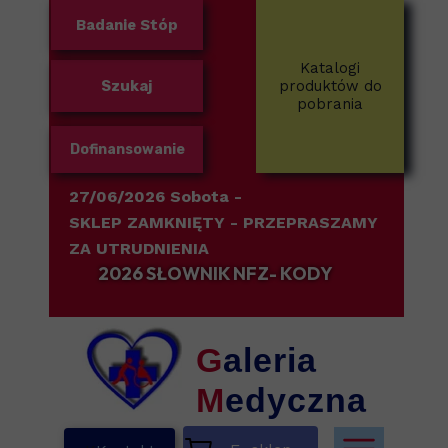
Badanie Stóp
Katalogi
Szukaj
produktów do
pobrania
Dofinansowanie
27/06/2026 Sobota -
SKLEP ZAMKNIĘTY
- PRZEPRASZAMY
ZA UTRUDNIENIA
2026 SŁOWNIK NFZ- KODY
G
aleria
M
edyczna