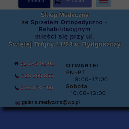
E- sklep
K
Kontakt
Sklep Medyczny
ze
Sprzętem
Ortopedyczno -
Rehabilitacyjnym
mieści się
przy ul.
Świętej Trójcy 11/23
w Bydgoszczy
☎️
52 345 92 01
OTWARTE:
PN-PT
📞
728 366 855
9:00-17:00
Sobota
📞
728 474 766
10:00-13:00
📧
galeria.medyczna@wp.pl