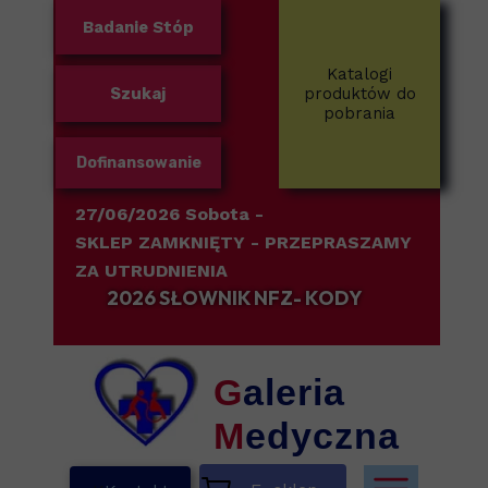
Badanie Stóp
Katalogi
Szukaj
produktów do
pobrania
Dofinansowanie
27/06/2026 Sobota -
SKLEP ZAMKNIĘTY
- PRZEPRASZAMY
ZA UTRUDNIENIA
2026 SŁOWNIK NFZ- KODY
G
aleria
M
edyczna