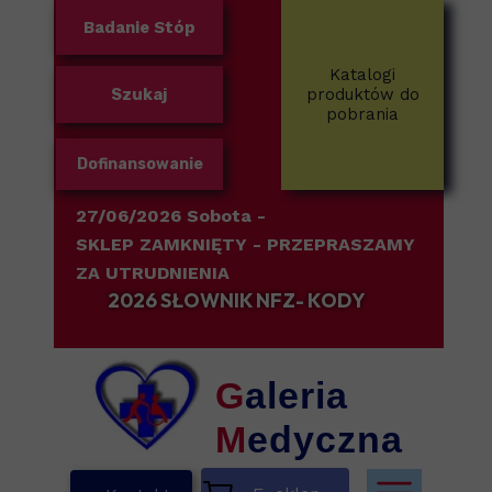
Badanie Stóp
Katalogi
Szukaj
produktów do
pobrania
Dofinansowanie
27/06/2026 Sobota -
SKLEP ZAMKNIĘTY
- PRZEPRASZAMY
ZA UTRUDNIENIA
2026 SŁOWNIK NFZ- KODY
G
aleria
M
edyczna