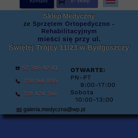
E- sklep
K
Kontakt
Sklep Medyczny
ze
Sprzętem
Ortopedyczno -
Rehabilitacyjnym
mieści się
przy ul.
Świętej Trójcy 11/23
w Bydgoszczy
☎️
52 345 92 01
OTWARTE:
PN-PT
📞
728 366 855
9:00-17:00
Sobota
📞
728 474 766
10:00-13:00
📧
galeria.medyczna@wp.pl